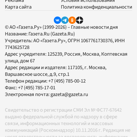
Реклама
Условия использования
Карта сайта
Политика конфиденциальности
© АО «Газета.Ру» (1999-2026) – Главные новости дня
Название:
Газета.Ru
(Gazeta.Ru)
Учредитель:
АО «Газета.Ру»
, ОГРН 1067761730376, ИНН
7743625728
Адрес учредителя: 125239, Россия, Москва, Коптевская
улица, дом 67
Адрес редакции и издателя:
117105
, г.
Москва
,
Варшавское шоссе, д.9, стр.1
Телефон редакции:
+7 (495) 785-00-12
Факс:
+7 (495) 785-17-01
Электронная почта:
gazeta@gazeta.ru
Свидетельство о регистрации СМИ Эл № ФС77-67642
выдано федеральной службой по надзору в сфере
связи, информационных технологий и массовых
коммуникаций (Роскомнадзор) 10.11.2016 г. Редакция не