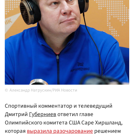
Александр Натрускин/РИА Новости
Спортивный комментатор и телеведущий
Дмитрий
Губерниев
ответил главе
Олимпийского комитета США Саре Хиршланд,
которая
выразила разочарование
решением