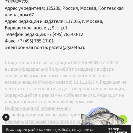
7743625728
Адрес учредителя: 125239, Россия, Москва, Коптевская
улица, дом 67
Адрес редакции и издателя:
117105
, г.
Москва
,
Варшавское шоссе, д.9, стр.1
Телефон редакции:
+7 (495) 785-00-12
Факс:
+7 (495) 785-17-01
Электронная почта:
gazeta@gazeta.ru
Свидетельство о регистрации СМИ Эл № ФС77-67642
выдано федеральной службой по надзору в сфере
связи, информационных технологий и массовых
коммуникаций (Роскомнадзор) 10.11.2016 г. Редакция не
несет ответственности за достоверность информации,
содержащейся в рекламных объявлениях. Редакция не
предоставляет справочной информации.
Информация об ограничениях
На информационном ресурсе применяются
рекомендательные технологии в соответствии с
Правилами
Если сырая рыба пахнет «рыбой», ее лучше не