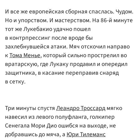
И все же европейская сборная спаслась. Чудом.
Но и упорством. И мастерством. На 86-й минуте
тот же Лукебакио удачно пошел
в контрпрессинг после вроде бы
захлебнувшейся атаки. Мяч отскочил направо
к
Тома Менье
, который сильно прострелил во
вратарскую, где Лукаку продавил и опередил
защитника, в касание переправив снаряд
в сетку.
Три минуты спустя
Леандро Троссард
мягко
навесил из левого полуфланга, голкипер
Сенегала Мори Дио ошибся на выходе, не
добравшись до мяча, а
Юри Тилеманс