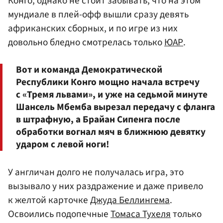
Конго, однако не стоит забывать, что на этом
мундиале в плей-офф вышли сразу девять
африканских сборных, и по игре из них
довольно бледно смотрелась только
ЮАР
.
Вот и команда Демократической
Республики Конго мощно начала встречу
с «Тремя львами», и уже на седьмой минуте
Шансель Мбемба вырезал передачу с фланга
в штрафную, а Брайан Сипенга после
обработки вогнал мяч в ближнюю девятку
ударом с левой ноги!
У англичан долго не получалась игра, это
вызывало у них раздражение и даже привело
к желтой карточке
Джуда Беллингема
.
Освоились подопечные
Томаса Тухеля
только