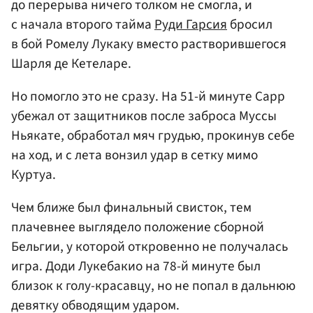
до перерыва ничего толком не смогла, и
с начала второго тайма
Руди Гарсия
бросил
в бой Ромелу Лукаку вместо растворившегося
Шарля де Кетеларе.
Но помогло это не сразу. На 51-й минуте Сарр
убежал от защитников после заброса Муссы
Ньякате, обработал мяч грудью, прокинув себе
на ход, и с лета вонзил удар в сетку мимо
Куртуа.
Чем ближе был финальный свисток, тем
плачевнее выглядело положение сборной
Бельгии, у которой откровенно не получалась
игра. Доди Лукебакио на 78-й минуте был
близок к голу-красавцу, но не попал в дальнюю
девятку обводящим ударом.