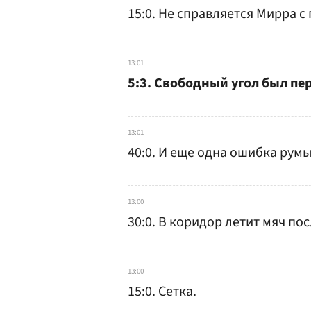
15:0. Не справляется Мирра с
13:01
5:3. Свободный угол был пе
13:01
40:0. И еще одна ошибка рум
13:00
30:0. В коридор летит мяч по
13:00
15:0. Сетка.