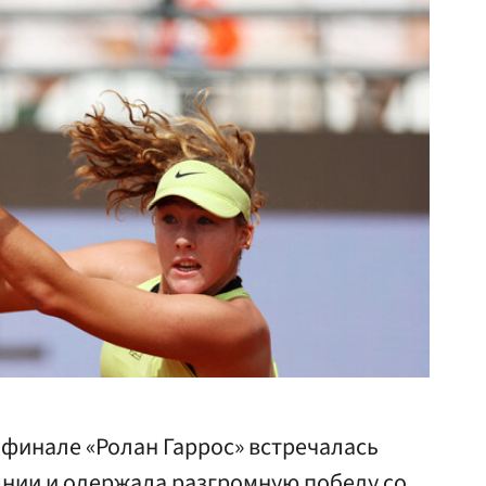
ьфинале «Ролан Гаррос» встречалась
ынии и одержала разгромную победу со