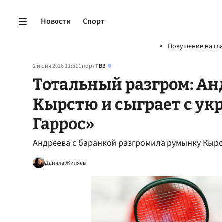
Новости
Спорт
Покушение на гл
2 июня 2026 11:51
Спорт
ТВЗ
Тотальный разгром: Ан
Кырстю и сыграет с ук
Гаррос»
Андреева с баранкой разгромила румынку Кырс
Данила Жиляев