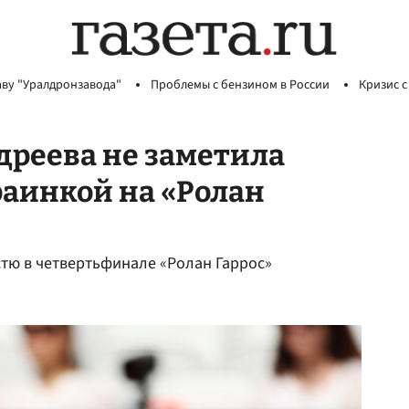
аву "Уралдронзавода"
Проблемы с бензином в России
Кризис с
дреева не заметила
раинкой на «Ролан
тю в четвертьфинале «Ролан Гаррос»