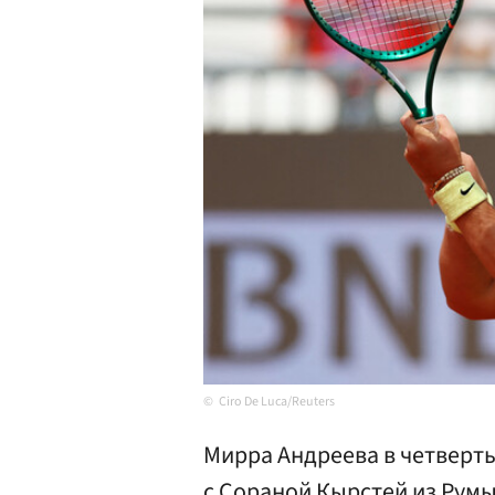
Ciro De Luca/Reuters
Мирра Андреева в четверт
с Сораной Кырстей из Рум