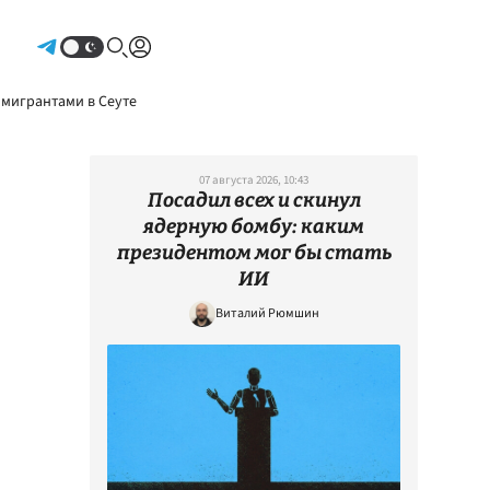
Авторизоваться
 мигрантами в Сеуте
07 августа 2026, 10:43
Посадил всех и скинул
ядерную бомбу: каким
президентом мог бы стать
ИИ
Виталий Рюмшин