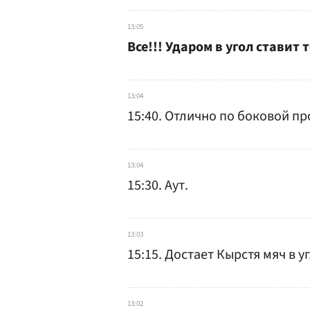
13:05
Все!!! Ударом в угол ставит 
13:04
15:40. Отлично по боковой п
13:04
15:30. Аут.
13:03
15:15. Достает Кырстя мяч в у
13:02