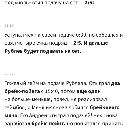
под «ноль» взял подачу на сет —
2:6!
23:32
Уступал чех на своей подаче 0:30, но собрался и
взял четыре очка подряд —
2:5. И дальше
Рублев будет подавать на сет.
23:29
Тяжелый гейм на подаче Рублева. Отыграл
два
брейк-пойнта
с 15:40, потом
еще один
на больше-меньше, повел, не реализовал
геймбол, и Меншик снова добился
брейкового
мяча.
Его Андрей отыграл подачей! Чех снова
заработал
брейк-пойнт,
но попытался принять