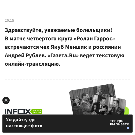
20:15
Здравствуйте, уважаемые болельщики!
В матче четвертого круга «Ролан Гаррос»
встречаются чех Якуб Меншик и россиянин
Андрей Рублев. «Газета.Ru» ведет текстовую
онлайн-трансляцию.
Угадайте, где
1
Госдума приняла закон о запрете на проживание в
настоящее фото
России