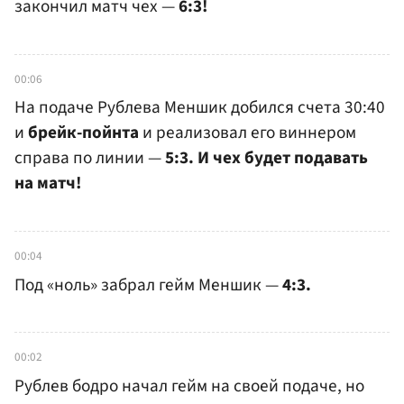
закончил матч чех —
6:3!
00:06
На подаче Рублева Меншик добился счета 30:40
и
брейк-пойнта
и реализовал его виннером
справа по линии —
5:3. И чех будет подавать
на матч!
00:04
Под «ноль» забрал гейм Меншик —
4:3.
00:02
Рублев бодро начал гейм на своей подаче, но