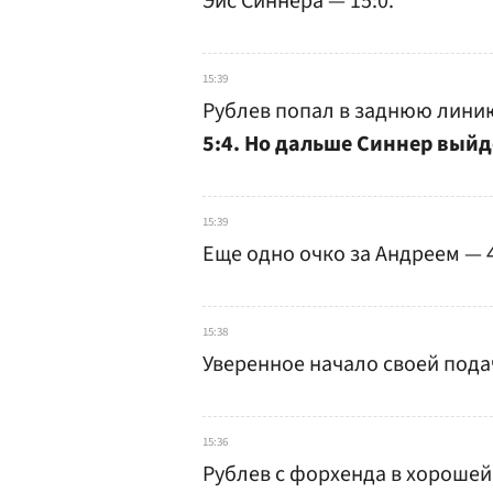
Эйс Синнера — 15:0.
15:39
Рублев попал в заднюю линию
5:4. Но дальше Синнер выйд
15:39
Еще одно очко за Андреем — 4
15:38
Уверенное начало своей подач
15:36
Рублев с форхенда в хорошей