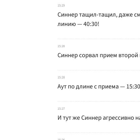
15:29
Синнер тащил-тащил, даже см
линию — 40:30!
15:28
Синнер сорвал прием второй 
15:28
Аут по длине с приема — 15:30
15:27
И тут же Синнер агрессивно н
15:26