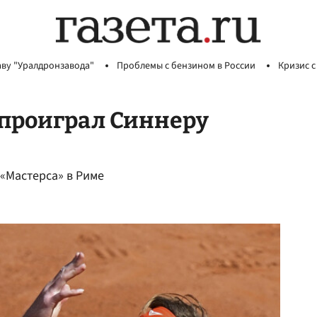
аву "Уралдронзавода"
Проблемы с бензином в России
Кризис с
 проиграл Синнеру
«Мастерса» в Риме