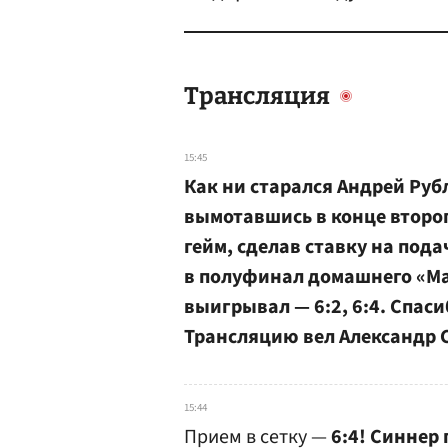
Трансляция
15:45
Как ни старался Андрей Руб
вымотавшись в конце второг
гейм, сделав ставку на под
в полуфинал домашнего «Ма
выигрывал — 6:2, 6:4. Спаси
Трансляцию вел Александр 
15:44
Прием в сетку —
6:4! Синнер