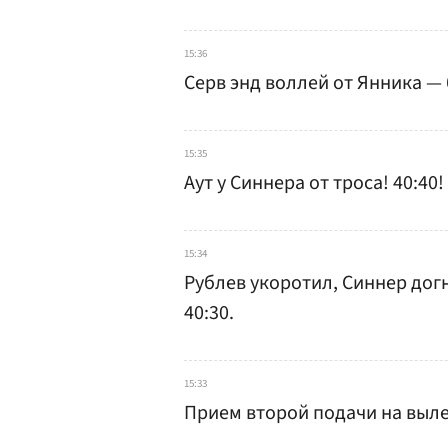
15:36
Серв энд воллей от Янника —
15:35
Аут у Синнера от троса! 40:40!
15:34
Рублев укоротил, Синнер догн
40:30.
15:33
Прием второй подачи на выле