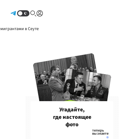
Авторизоваться
 мигрантами в Сеуте
Угадайте,
где настоящее
фото