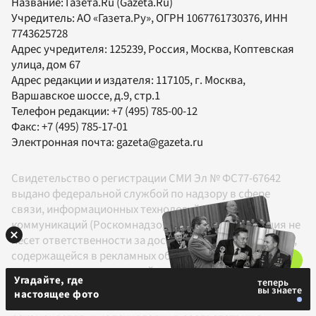
Название:
Газета.Ru
(Gazeta.Ru)
Учредитель:
АО «Газета.Ру»
, ОГРН 1067761730376, ИНН
7743625728
Адрес учредителя: 125239, Россия, Москва, Коптевская
улица, дом 67
Адрес редакции и издателя:
117105
, г.
Москва
,
Варшавское шоссе, д.9, стр.1
Телефон редакции:
+7 (495) 785-00-12
Факс:
+7 (495) 785-17-01
Электронная почта:
gazeta@gazeta.ru
Свидетельство о регистрации СМИ Эл № ФС77-67642
выдано федеральной службой по надзору в сфере
связи, информационных технологий и массовых
коммуникаций (Роскомнадзор) 10.11.2016 г. Редакция не
несет ответственности за достоверность информации,
содержащейся в рекламных объявлениях. Редакция не
предоставляет справочной информации.
Угадайте, где
Информация об ограничениях
настоящее фото
На информационном ресурсе применяются