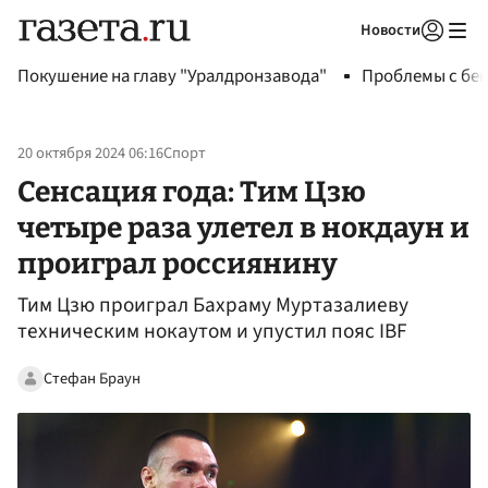
Новости
Авторизоваться
Покушение на главу "Уралдронзавода"
Проблемы с бен
20 октября 2024 06:16
Спорт
Сенсация года: Тим Цзю
четыре раза улетел в нокдаун и
проиграл россиянину
Тим Цзю проиграл Бахраму Муртазалиеву
техническим нокаутом и упустил пояс IBF
Стефан Браун