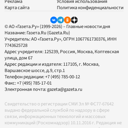
Реклама
Условия использования
Карта сайта
Политика конфиденциальности
© АО «Газета.Ру» (1999-2026) – Главные новости дня
Название:
Газета.Ru
(Gazeta.Ru)
Учредитель:
АО «Газета.Ру»
, ОГРН 1067761730376, ИНН
7743625728
Адрес учредителя: 125239, Россия, Москва, Коптевская
улица, дом 67
Адрес редакции и издателя:
117105
, г.
Москва
,
Варшавское шоссе, д.9, стр.1
Телефон редакции:
+7 (495) 785-00-12
Факс:
+7 (495) 785-17-01
Электронная почта:
gazeta@gazeta.ru
Свидетельство о регистрации СМИ Эл № ФС77-67642
выдано федеральной службой по надзору в сфере
связи, информационных технологий и массовых
коммуникаций (Роскомнадзор) 10.11.2016 г. Редакция не