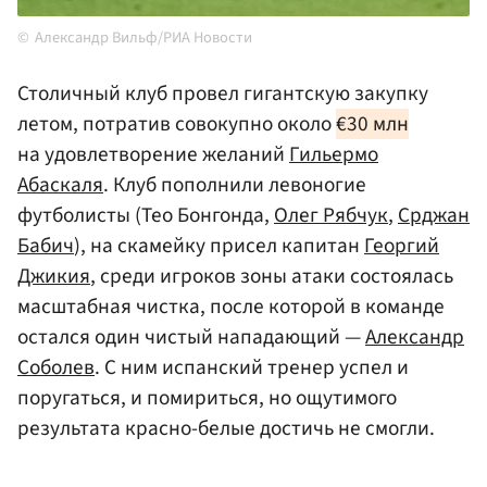
Александр Вильф/РИА Новости
Столичный клуб провел гигантскую закупку
летом, потратив совокупно около
€30 млн
на удовлетворение желаний
Гильермо
Абаскаля
. Клуб пополнили левоногие
футболисты
(Тео Бонгонда,
Олег Рябчук
,
Срджан
Бабич
)
, на скамейку присел капитан
Георгий
Джикия
, среди игроков зоны атаки состоялась
масштабная чистка, после которой в команде
остался один чистый нападающий —
Александр
Соболев
. С ним испанский тренер успел и
поругаться, и помириться, но ощутимого
результата красно-белые достичь не смогли.