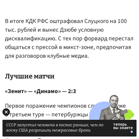
В итоге КДК РФС оштрафовал Слуцкого на 100
тыс. рублей и вынес Дзюбе условную
дисквалификацию. С тех пор форвард перестал
общаться с прессой в микст-зоне, предпочитая
для разговоров клубные медиа.
Лучшие матчи
«Зенит» — «Динамо» — 2:3
Первое поражение чемпионов случилось уже
в третьем туре — петербуржцы на родной арене
потерпели неудачу в игре с «Динамо» Марцела
СССР запустил человека в космос раньше, чем по
Лички. Счет на второй минуте открыл
всему США разрешили межрасовые браки