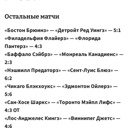
Остальные матчи
«Бостон Брюинз» — «Детройт Ред Уингз» — 5:1
«Филадельфия Флайерз» — «Флорида
Пантерз» — 4:3
«Баффало Сэйбрз» — «Монреаль Канадиенс» —
2:3
«Нэшвилл Предаторз» — «Сент-Луис Блюз» —
6:2
«Чикаго Блэкхоукс» — «Эдмонтон Ойлерз» —
5:6
«Сан-Хосе Шаркс» — «Торонто Мэйпл Лифс» —
4:3 ОТ
«Лос-Анджелес Кингз» — «Виннипег Джетс» —
4:6