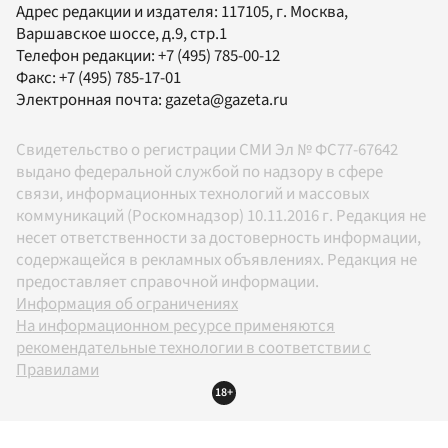
Адрес редакции и издателя:
117105
, г.
Москва
,
Варшавское шоссе, д.9, стр.1
Телефон редакции:
+7 (495) 785-00-12
Факс:
+7 (495) 785-17-01
Электронная почта:
gazeta@gazeta.ru
Свидетельство о регистрации СМИ Эл № ФС77-67642
выдано федеральной службой по надзору в сфере
связи, информационных технологий и массовых
коммуникаций (Роскомнадзор) 10.11.2016 г. Редакция не
несет ответственности за достоверность информации,
содержащейся в рекламных объявлениях. Редакция не
предоставляет справочной информации.
Информация об ограничениях
На информационном ресурсе применяются
рекомендательные технологии в соответствии с
Правилами
18+