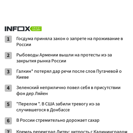
1
Госдума приняла закон о запрете на проживание в
России
2
Рыбоводы Армении вышли на протесты из-за
закрытия рынка России
3
Галкин* потерял дар речи после слов Пугачевой о
Киеве
4
Зеленский неприлично повел cебя в присутствии
фон дер Ляйен
5
"Перелом ". В США забили тревогу из-за
случившегося в Донбассе
6
В России стремительно дорожает сахар
7
Кремль переиграл Литву: хитрость с Калининградом