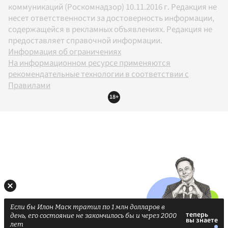
коммуникаций (Роскомнадзор) 10.11.2016 г. Редакция не
несет ответственности за достоверность информации,
содержащейся в рекламных объявлениях. Редакция не
предоставляет справочной информации.
Информация об ограничениях
На информационном ресурсе применяются
рекомендательные технологии в соответствии с
Правилами
18+
Если бы Илон Маск тратил по 1 млн долларов в
день, его состояние не закончилось бы и через 2000
лет