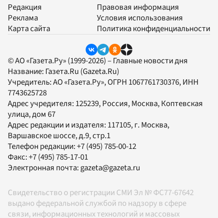
Редакция
Правовая информация
Реклама
Условия использования
Карта сайта
Политика конфиденциальности
© АО «Газета.Ру» (1999-2026) – Главные новости дня
Название:
Газета.Ru
(Gazeta.Ru)
Учредитель:
АО «Газета.Ру»
, ОГРН 1067761730376, ИНН
7743625728
Адрес учредителя: 125239, Россия, Москва, Коптевская
улица, дом 67
Адрес редакции и издателя:
117105
, г.
Москва
,
Варшавское шоссе, д.9, стр.1
Телефон редакции:
+7 (495) 785-00-12
Факс:
+7 (495) 785-17-01
Электронная почта:
gazeta@gazeta.ru
Свидетельство о регистрации СМИ Эл № ФС77-67642
выдано федеральной службой по надзору в сфере
связи, информационных технологий и массовых