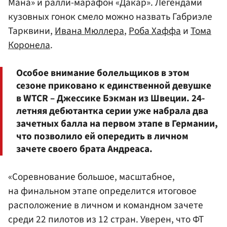
Мана» и ралли-марафон «Дакар». Легендами
кузовных гонок смело можно назвать Габриэле
Тарквини,
Ивана Мюллера
,
Роба Хаффа
и
Тома
Коронела
.
Особое внимание болельщиков в этом
сезоне приковано к единственной девушке
в WTCR – Джессике Бэкман из Швеции. 24-
летняя дебютантка серии уже набрала два
зачетных балла на первом этапе в Германии,
что позволило ей опередить в личном
зачете своего брата Андреаса.
«Соревнование большое, масштабное,
на финальном этапе определится итоговое
расположение в личном и командном зачете
среди 22 пилотов из 12 стран. Уверен, что ФТ