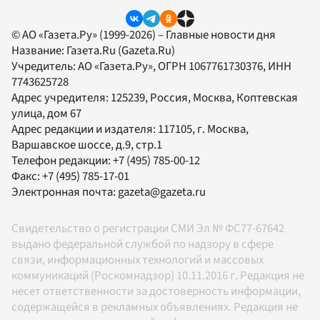
© АО «Газета.Ру» (1999-2026) – Главные новости дня
Название:
Газета.Ru
(Gazeta.Ru)
Учредитель:
АО «Газета.Ру»
, ОГРН 1067761730376, ИНН
7743625728
Адрес учредителя: 125239, Россия, Москва, Коптевская
улица, дом 67
Адрес редакции и издателя:
117105
, г.
Москва
,
Варшавское шоссе, д.9, стр.1
Телефон редакции:
+7 (495) 785-00-12
Факс:
+7 (495) 785-17-01
Электронная почта:
gazeta@gazeta.ru
Свидетельство о регистрации СМИ Эл № ФС77-67642
выдано федеральной службой по надзору в сфере
связи, информационных технологий и массовых
коммуникаций (Роскомнадзор) 10.11.2016 г. Редакция не
несет ответственности за достоверность информации,
содержащейся в рекламных объявлениях. Редакция не