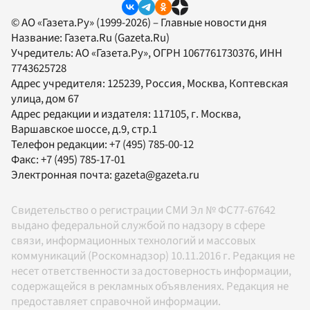
© АО «Газета.Ру» (1999-2026) – Главные новости дня
Название:
Газета.Ru
(Gazeta.Ru)
Учредитель:
АО «Газета.Ру»
, ОГРН 1067761730376, ИНН
7743625728
Адрес учредителя: 125239, Россия, Москва, Коптевская
улица, дом 67
Адрес редакции и издателя:
117105
, г.
Москва
,
Варшавское шоссе, д.9, стр.1
Телефон редакции:
+7 (495) 785-00-12
Факс:
+7 (495) 785-17-01
Электронная почта:
gazeta@gazeta.ru
Свидетельство о регистрации СМИ Эл № ФС77-67642
выдано федеральной службой по надзору в сфере
связи, информационных технологий и массовых
коммуникаций (Роскомнадзор) 10.11.2016 г. Редакция не
несет ответственности за достоверность информации,
содержащейся в рекламных объявлениях. Редакция не
предоставляет справочной информации.