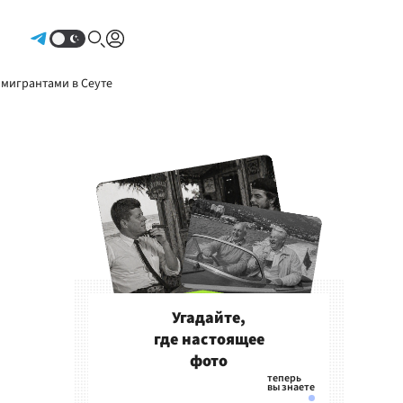
Авторизоваться
 мигрантами в Сеуте
Угадайте,
где настоящее
фото