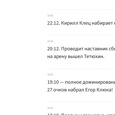
18:55
22:12. Кирилл Клец набирает 
18:54
20:12. Проводит наставник с
на арену вышел Тетюхин.
18:53
19:10 — полное доминирован
27 очков набрал Егор Клюка!
18:52