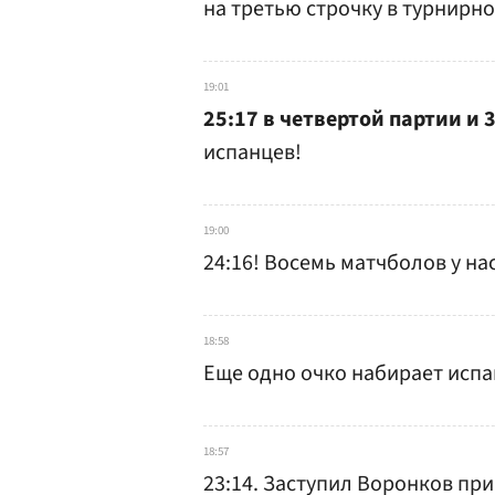
на третью строчку в турнирно
19:01
25:17 в четвертой партии и 3
испанцев!
19:00
24:16! Восемь матчболов у нас
18:58
Еще одно очко набирает испа
18:57
23:14. Заступил Воронков при