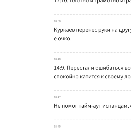
17:10. Плотно и грамотно игр
18:50
Куркаев перенес руки на друг
е очко.
18:48
14:9. Перестали ошибаться в
спокойно катится к своему л
18:47
Не помог тайм-аут испанцам, 
18:45