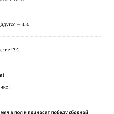
адутся — 3:3.
сии! 3:1!
я!
чко!
 мяч в пол и приносит победу сборной