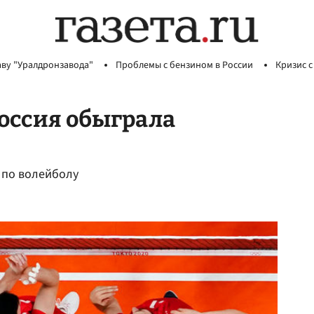
аву "Уралдронзавода"
Проблемы с бензином в России
Кризис с
Россия обыграла
 по волейболу