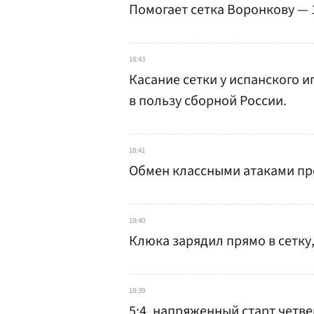
Помогает сетка Воронкову — 1
18:43
Касание сетки у испанского и
в пользу сборной России.
18:41
Обмен классными атаками пр
18:40
Клюка зарядил прямо в сетку,
18:39
5:4, напряженный старт четве