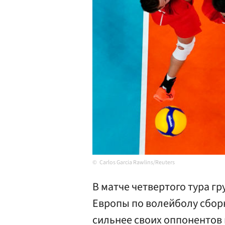
Carlos Garcia Rawlins/Reuters
В матче четвертого тура г
Европы по волейболу сборн
сильнее своих оппонентов 