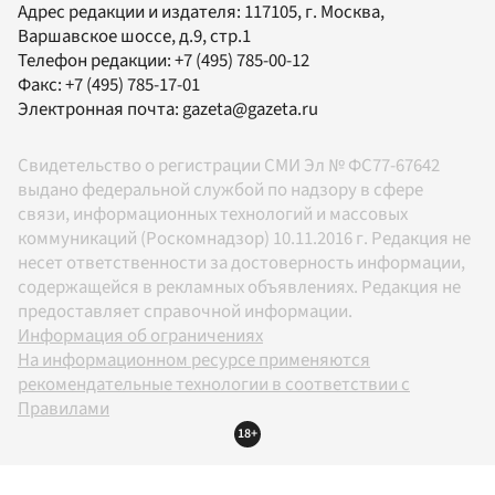
Адрес редакции и издателя:
117105
, г.
Москва
,
Варшавское шоссе, д.9, стр.1
Телефон редакции:
+7 (495) 785-00-12
Факс:
+7 (495) 785-17-01
Электронная почта:
gazeta@gazeta.ru
Свидетельство о регистрации СМИ Эл № ФС77-67642
выдано федеральной службой по надзору в сфере
связи, информационных технологий и массовых
коммуникаций (Роскомнадзор) 10.11.2016 г. Редакция не
несет ответственности за достоверность информации,
содержащейся в рекламных объявлениях. Редакция не
предоставляет справочной информации.
Информация об ограничениях
На информационном ресурсе применяются
рекомендательные технологии в соответствии с
Правилами
18+