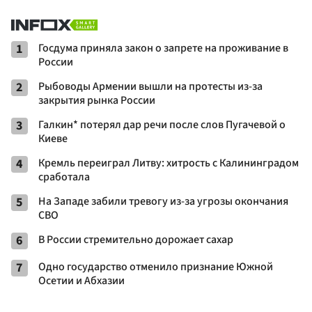
1
Госдума приняла закон о запрете на проживание в
России
2
Рыбоводы Армении вышли на протесты из-за
закрытия рынка России
3
Галкин* потерял дар речи после слов Пугачевой о
Киеве
4
Кремль переиграл Литву: хитрость с Калининградом
сработала
5
На Западе забили тревогу из-за угрозы окончания
СВО
6
В России стремительно дорожает сахар
7
Одно государство отменило признание Южной
Осетии и Абхазии