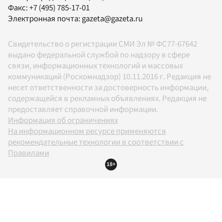
Факс:
+7 (495) 785-17-01
Электронная почта:
gazeta@gazeta.ru
Свидетельство о регистрации СМИ Эл № ФС77-67642
выдано федеральной службой по надзору в сфере
связи, информационных технологий и массовых
коммуникаций (Роскомнадзор) 10.11.2016 г. Редакция не
несет ответственности за достоверность информации,
содержащейся в рекламных объявлениях. Редакция не
предоставляет справочной информации.
Информация об ограничениях
На информационном ресурсе применяются
рекомендательные технологии в соответствии с
Правилами
18+