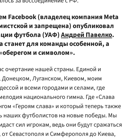
лось за воссоединение с РФ.
м Facebook (владелец компания Meta
емистской и запрещена) опубликовал
ации футбола (УАФ)
Андрей Павелко
.
а станет для команды особенной, а
 «оберегом и символом».
ас очертание нашей страны. Единой и
 Донецком, Луганском, Киевом, моим
ессой и всеми городами и селами, где
 мелодия национального гимна. Где «Слава
нгом «Героям слава» и который теперь также
ь наших футболистов на новые победы. Мы
идаст сил игрокам, ведь они будут сражаться
а, от Севастополя и Симферополя до Киева,