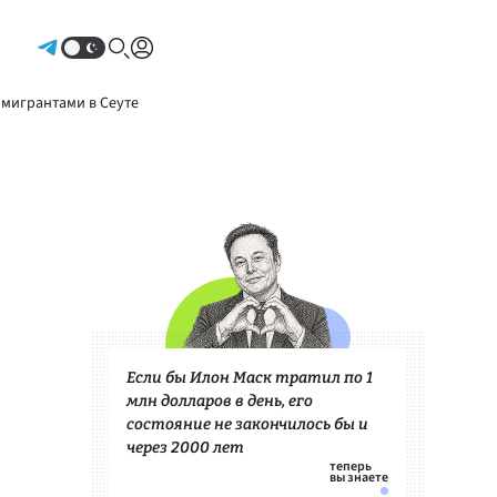
Авторизоваться
 мигрантами в Сеуте
Если бы Илон Маск тратил по 1
млн долларов в день, его
состояние не закончилось бы и
через 2000 лет