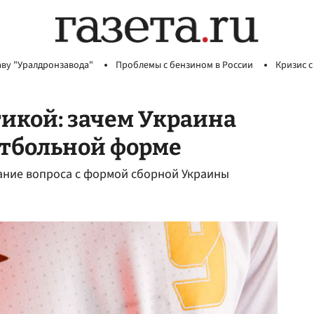
аву "Уралдронзавода"
Проблемы с бензином в России
Кризис с
икой: зачем Украина
утбольной форме
ание вопроса с формой сборной Украины