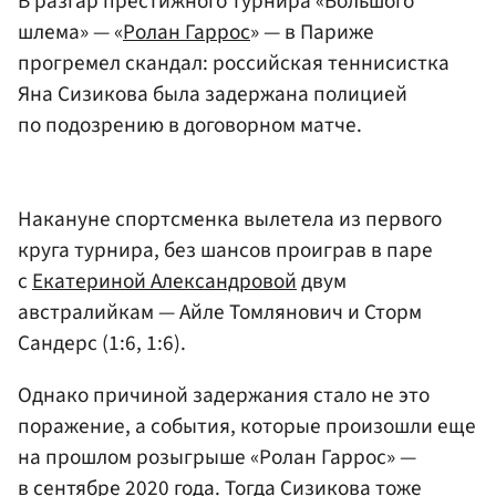
В разгар престижного турнира «Большого
шлема» — «
Ролан Гаррос
» — в Париже
прогремел скандал: российская теннисистка
Яна Сизикова была задержана полицией
по подозрению в договорном матче.
Накануне спортсменка вылетела из первого
круга турнира, без шансов проиграв в паре
с
Екатериной Александровой
двум
австралийкам — Айле Томлянович и Сторм
Сандерс (1:6, 1:6).
Однако причиной задержания стало не это
поражение, а события, которые произошли еще
на прошлом розыгрыше «Ролан Гаррос» —
в сентябре 2020 года. Тогда Сизикова тоже