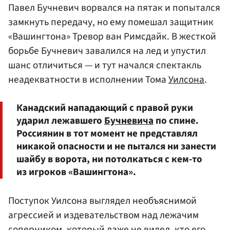
Павел Бучневич ворвался на пятак и попытался
замкнуть передачу, но ему помешал защитник
«Вашингтона» Тревор ван Римсдайк. В жесткой
борьбе Бучневич завалился на лед и упустил
шанс отличиться — и тут начался спектакль
неадекватности в исполнении Тома
Уилсона
.
Канадский нападающий с правой руки
ударил лежавшего
Бучневича
по спине.
Россиянин в тот момент не представлял
никакой опасности и не пытался ни занести
шайбу в ворота, ни потолкаться с кем-то
из игроков «Вашингтона».
Поступок Уилсона выглядел необъяснимой
агрессией и издевательством над лежачим
соперником, который даже не видел, кто его