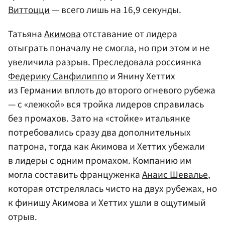
Виттоцци
— всего лишь на 16,9 секунды.
Татьяна
Акимова
отставание от лидера
отыграть поначалу не смогла, но при этом и не
увеличила разрыв. Преследовала россиянка
Федерику Санфилиппо
и Янину Хеттих
из Германии вплоть до второго огневого рубежа
— с «лежкой» вся тройка лидеров справилась
без промахов. Зато на «стойке» итальянке
потребовались сразу два дополнительных
патрона, тогда как Акимова и Хеттих убежали
в лидеры с одним промахом. Компанию им
могла составить француженка
Анаис Шевалье
,
которая отстрелялась чисто на двух рубежах, но
к финишу Акимова и Хеттих ушли в ощутимый
отрыв.