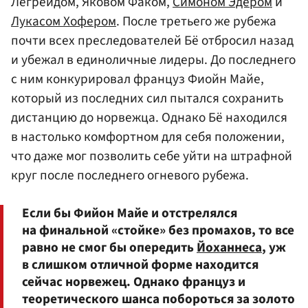
Легрейдом, Яковом Факом,
Симоном Эдером
и
Лукасом Хофером
. После третьего же рубежа
почти всех преследователей Бё отбросил назад
и убежал в единоличные лидеры. До последнего
с ним конкурировал француз Фиойн Майе,
который из последних сил пытался сохранить
дистанцию до норвежца. Однако Бё находился
в настолько комфортном для себя положении,
что даже мог позволить себе уйти на штрафной
круг после последнего огневого рубежа.
Если бы Фийон Майе и отстрелялся
на финальной «стойке» без промахов, то все
равно не смог бы опередить
Йоханнеса
, уж
в слишком отличной форме находится
сейчас норвежец. Однако француз и
теоретического шанса побороться за золото