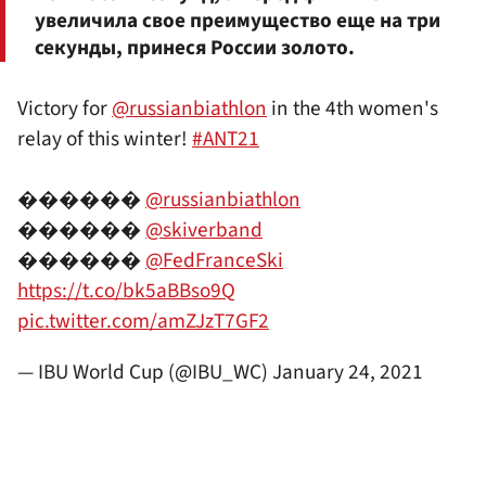
увеличила свое преимущество еще на три
секунды, принеся России золото.
Victory for
@russianbiathlon
in the 4th women's
relay of this winter!
#ANT21
������
@russianbiathlon
������
@skiverband
������
@FedFranceSki
https://t.co/bk5aBBso9Q
pic.twitter.com/amZJzT7GF2
— IBU World Cup (@IBU_WC)
January 24, 2021