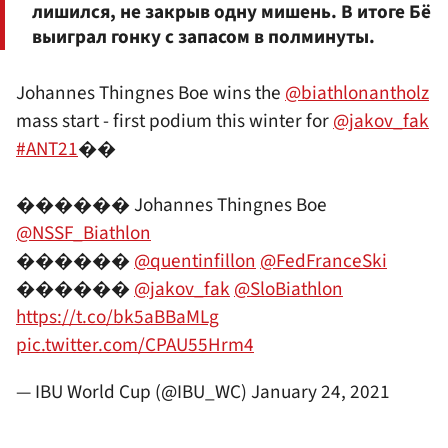
лишился, не закрыв одну мишень. В итоге Бё
выиграл гонку с запасом в полминуты.
Johannes Thingnes Boe wins the
@biathlonantholz
mass start - first podium this winter for
@jakov_fak
#ANT21
��
������ Johannes Thingnes Boe
@NSSF_Biathlon
������
@quentinfillon
@FedFranceSki
������
@jakov_fak
@SloBiathlon
https://t.co/bk5aBBaMLg
pic.twitter.com/CPAU55Hrm4
— IBU World Cup (@IBU_WC)
January 24, 2021