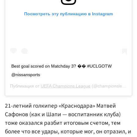
Посмотреть эту публикацию в Instagram
Best goal scored on Matchday 3? �� #UCLGOTW
@nissansports
Публикация от
UEFA Champions League
(@championsleague)
4
21-летний голкипер «Краснодара» Матвей
Сафонов (как и Шапи — воспитанник клуба)
тоже оказался разбит итоговым счетом, тем
более что все удары, которые мог, он отразил, и