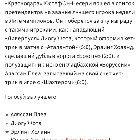
«Краснодара» Юссеф Эн-Несери вошел в список
претендентов на звание лучшего игрока недели
в Лиге чемпионов. Он поборется за эту награду
с такими игроками, как нападающий
«Ливерпуля» Диогу Жота, который оформил хет-
трик в матче с «Аталантой» (5:0), Эрлинг Холанд,
сделавший дубль в ворота «Брюгге» (2:0), и
полузащитник менхенгладбахской «Боруссии»
Алассан Плеа, записавший на свой счет хет-
трик в игре с «Шахтером» (6:0).
Голосуй за лучшего!
⭐️ Аляссан Плеа
⭐️ Диогу Жота
⭐️ Эрлинг Холанн