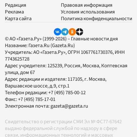
Редакция
Правовая информация
Реклама
Условия использования
Карта сайта
Политика конфиденциальности
© АО «Газета.Ру» (1999-2026) – Главные новости дня
Название:
Газета.Ru
(Gazeta.Ru)
Учредитель:
АО «Газета.Ру»
, ОГРН 1067761730376, ИНН
7743625728
Адрес учредителя: 125239, Россия, Москва, Коптевская
улица, дом 67
Адрес редакции и издателя:
117105
, г.
Москва
,
Варшавское шоссе, д.9, стр.1
Телефон редакции:
+7 (495) 785-00-12
Факс:
+7 (495) 785-17-01
Электронная почта:
gazeta@gazeta.ru
Свидетельство о регистрации СМИ Эл № ФС77-67642
выдано федеральной службой по надзору в сфере
связи, информационных технологий и массовых