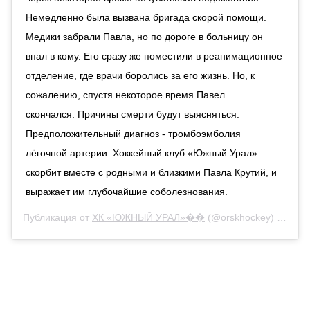
Немедленно была вызвана бригада скорой помощи.
Медики забрали Павла, но по дороге в больницу он
впал в кому. Его сразу же поместили в реанимационное
отделение, где врачи боролись за его жизнь. Но, к
сожалению, спустя некоторое время Павел
скончался. Причины смерти будут выясняться.
Предположительный диагноз - тромбоэмболия
лёгочной артерии. Хоккейный клуб «Южный Урал»
скорбит вместе с родными и близкими Павла Крутий, и
выражает им глубочайшие соболезнования.
Публикация от
ХК «ЮЖНЫЙ УРАЛ»��
(@orskhockey)
10 Июл