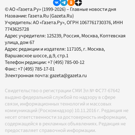
© АО «Газета.Ру» (1999-2026) – Главные новости дня
Название:
Газета.Ru
(Gazeta.Ru)
Учредитель:
АО «Газета.Ру»
, ОГРН 1067761730376, ИНН
7743625728
Адрес учредителя: 125239, Россия, Москва, Коптевская
улица, дом 67
Адрес редакции и издателя:
117105
, г.
Москва
,
Варшавское шоссе, д.9, стр.1
Телефон редакции:
+7 (495) 785-00-12
Факс:
+7 (495) 785-17-01
Электронная почта:
gazeta@gazeta.ru
Свидетельство о регистрации СМИ Эл № ФС77-67642
выдано федеральной службой по надзору в сфере
связи, информационных технологий и массовых
коммуникаций (Роскомнадзор) 10.11.2016 г. Редакция не
несет ответственности за достоверность информации,
содержащейся в рекламных объявлениях. Редакция не
предоставляет справочной информации.