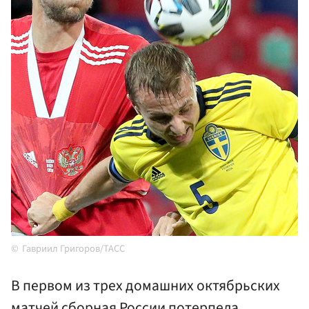
Гавриил Григоров/ТАСС
В первом из трех домашних октябрьских
матчей сборная России потерпела