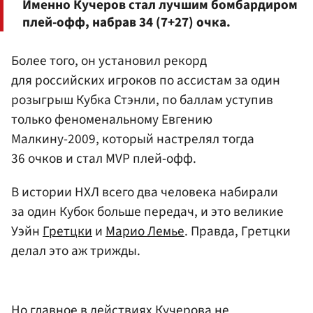
Именно Кучеров стал лучшим бомбардиром
плей-офф, набрав 34 (7+27) очка.
Более того, он установил рекорд
для российских игроков по ассистам за один
розыгрыш Кубка Стэнли, по баллам уступив
только феноменальному Евгению
Малкину-2009, который настрелял тогда
36 очков и стал MVP плей-офф.
В истории НХЛ всего два человека набирали
за один Кубок больше передач, и это великие
Уэйн
Гретцки
и
Марио Лемье
. Правда, Гретцки
делал это аж трижды.
Но главное в действиях Кучерова не