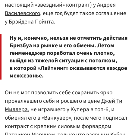
настоящий «звездный» контракт) у
Андрея
Василевского
, еще год будет такое соглашение
у Брэйдена Пойнта.
Ну и, конечно, нельзя не отметить действия
Бризбуа на рынке и его обмены. Летом
генменеджер поработал очень плотно,
выйдя из тяжелой ситуации с потолком,
в которой «Лайтнинг» оказываются каждое
межсезонье.
Он не мог позволить себе сохранить ярко
проявлявшего себя и росшего в цене
Джей Ти
Миллера
, не игравшего у Купера в топ-6, и
обменял его в «Ванкувер», после чего подписал
контракт с крепким силовым форвардом
Патриком Маруном
, только что взявшим Кубок