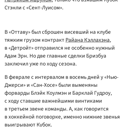
Стэнли с «Сент-Луисом».
В «Оттаву» был сброшен висевший на клубе
тяжким грузом контракт
Райана Кэллахэна
,
в «Детройт» отправился не особенно нужный
Адам Эрн. Но две главные сделки Бризбуа
заключил уже по ходу сезона.
В феврале с интервалом в восемь дней у «Нью-
Джерси» и «Сан-Хосе» были выменяны
форварды Блэйк Коулмэн и Барклай Гудроу,
с ходу ставшие важнейшими винтиками
в третьем звене команды. А, как говорится
в хоккейной поговорке, именно нижние звенья
выигрывают Кубок.