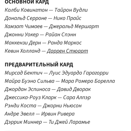
ОСНОВНОЙ КАРД
Колби Ковингтон — Тайрон Вудли
Дональд Серроне — Нико Прайс
Хамзат Чимаев — Джеральд Мершарт
Джонни Уокер — Райан Спэнн
Маккензи Дерн — Ранда Маркос
Кевин Холланд —
Даррен Стюарт
ПРЕДВАРИТЕЛЬНЫЙ КАРД
Мирсад Бектич — Луис Эдуардо Гарагорри
Майра Буэно Сильва — Мара Ромеро Борелла
Джордан Эспиноса — Давид Дворак
Джессика-Роуз Кларк — Сара Алпэр
Рэнди Коста — Джорни Ньюсон
Андре Эвелл — Ирвин Ривера
Дэррик Миннер — Ти Джей Ларамье