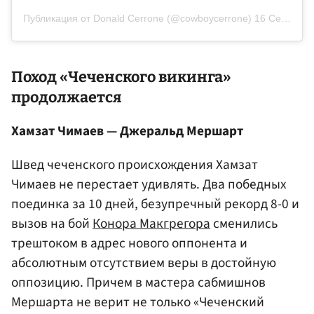
Публикация от Donald Cerrone (@cowboycerrone)
16 Сен 2020 в 8:23 PDT
Поход «Чеченского викинга»
продолжается
Хамзат Чимаев — Джеральд Мершарт
Швед чеченского происхождения Хамзат
Чимаев не перестает удивлять. Два победных
поединка за 10 дней, безупречный рекорд 8-0 и
вызов на бой
Конора Макгрегора
сменились
трештоком в адрес нового оппонента и
абсолютным отсутствием веры в достойную
оппозицию. Причем в мастера сабмишнов
Мершарта не верит не только «Чеченский