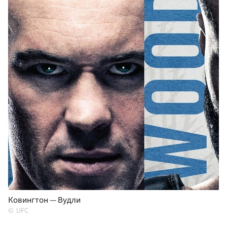
Ковингтон — Вудли
UFC