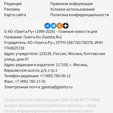
Редакция
Правовая информация
Реклама
Условия использования
Карта сайта
Политика конфиденциальности
© АО «Газета.Ру» (1999-2026) – Главные новости дня
Название:
Газета.Ru
(Gazeta.Ru)
Учредитель:
АО «Газета.Ру»
, ОГРН 1067761730376, ИНН
7743625728
Адрес учредителя: 125239, Россия, Москва, Коптевская
улица, дом 67
Адрес редакции и издателя:
117105
, г.
Москва
,
Варшавское шоссе, д.9, стр.1
Телефон редакции:
+7 (495) 785-00-12
Факс:
+7 (495) 785-17-01
Электронная почта:
gazeta@gazeta.ru
Свидетельство о регистрации СМИ Эл № ФС77-67642
выдано федеральной службой по надзору в сфере
связи, информационных технологий и массовых