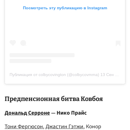
Посмотреть эту публикацию в Instagram
Публикация от colbycovington (@colbycovmma)
13 Сен 2020 в 6:46 PDT
Предпенсионная битва Ковбоя
Дональд Серроне
— Нико Прайс
Тони Фергюсон
,
Джастин Гэтжи
, Конор