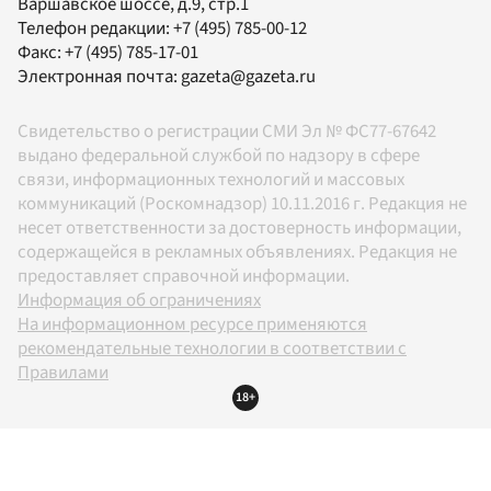
Варшавское шоссе, д.9, стр.1
Телефон редакции:
+7 (495) 785-00-12
Факс:
+7 (495) 785-17-01
Электронная почта:
gazeta@gazeta.ru
Свидетельство о регистрации СМИ Эл № ФС77-67642
выдано федеральной службой по надзору в сфере
связи, информационных технологий и массовых
коммуникаций (Роскомнадзор) 10.11.2016 г. Редакция не
несет ответственности за достоверность информации,
содержащейся в рекламных объявлениях. Редакция не
предоставляет справочной информации.
Информация об ограничениях
На информационном ресурсе применяются
рекомендательные технологии в соответствии с
Правилами
18+