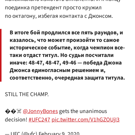
поединка претендент просто кружил
по октагону, избегая контакта с Джонсом.
В итоге бой продлился все пять раундов, и
казалось, что может произойти то самое
историческое событие, когда чемпион все-
таки отдаст титул. Но судьи посчитали
иначе: 48-47, 48-47, 49-46 — победа Джона
Джонса единогласным решением и,
соответственно, очередная защита титула.
STILL THE CHAMP.
��☠️
@JonnyBones
gets the unanimous
decision!
#UFC247
pic.twitter.com/V1hGZOUjI3
— UFC (@ufc)
February 9, 2020