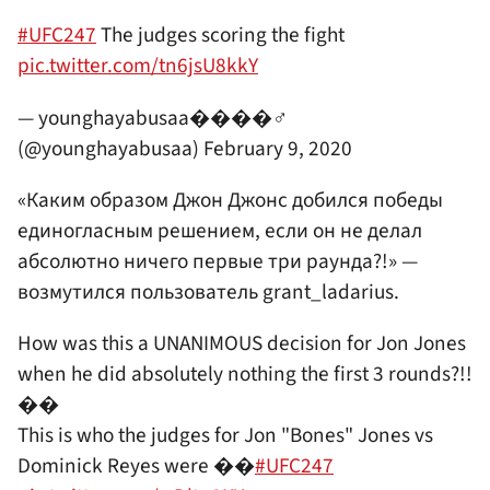
#UFC247
The judges scoring the fight
pic.twitter.com/tn6jsU8kkY
— younghayabusaa����‍♂️
(@younghayabusaa)
February 9, 2020
«Каким образом Джон Джонс добился победы
единогласным решением, если он не делал
абсолютно ничего первые три раунда?!» —
возмутился пользователь grant_ladarius.
How was this a UNANIMOUS decision for Jon Jones
when he did absolutely nothing the first 3 rounds?!!
��
This is who the judges for Jon "Bones" Jones vs
Dominick Reyes were ��
#UFC247