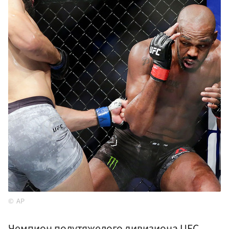
AP
Чемпион полутяжелого дивизиона UFC