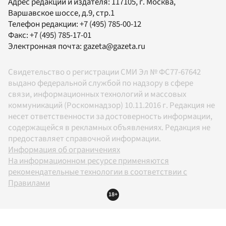
Адрес редакции и издателя:
117105
, г.
Москва
,
Варшавское шоссе, д.9, стр.1
Телефон редакции:
+7 (495) 785-00-12
Факс:
+7 (495) 785-17-01
Электронная почта:
gazeta@gazeta.ru
Свидетельство о регистрации СМИ Эл № ФС77-67642
выдано федеральной службой по надзору в сфере
связи, информационных технологий и массовых
коммуникаций (Роскомнадзор) 10.11.2016 г. Редакция не
несет ответственности за достоверность информации,
содержащейся в рекламных объявлениях. Редакция не
предоставляет справочной информации.
Информация об ограничениях
На информационном ресурсе применяются
рекомендательные технологии в соответствии с
Правилами
18+