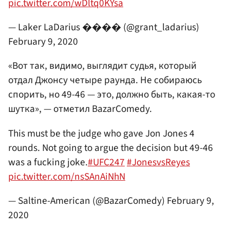
pic.twitter.com/wDltq0KYsa
— Laker LaDarius ���� (@grant_ladarius)
February 9, 2020
«Вот так, видимо, выглядит судья, который
отдал Джонсу четыре раунда. Не собираюсь
спорить, но 49-46 — это, должно быть, какая-то
шутка», — отметил BazarComedy.
This must be the judge who gave Jon Jones 4
rounds. Not going to argue the decision but 49-46
was a fucking joke.
#UFC247
#JonesvsReyes
pic.twitter.com/nsSAnAiNhN
— Saltine-American (@BazarComedy)
February 9,
2020