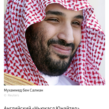
Мухаммед бен Салман
Reuters
Английский «Ньюкасл Юнайтед»