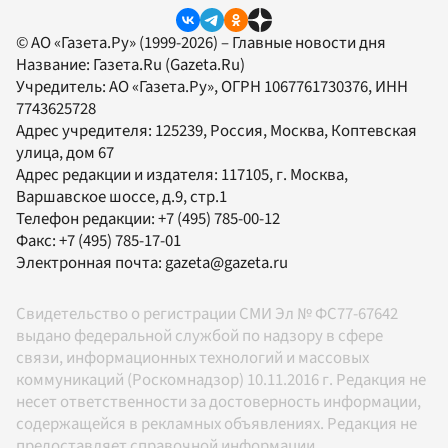
© АО «Газета.Ру» (1999-2026) – Главные новости дня
Название:
Газета.Ru
(Gazeta.Ru)
Учредитель:
АО «Газета.Ру»
, ОГРН 1067761730376, ИНН
7743625728
Адрес учредителя: 125239, Россия, Москва, Коптевская
улица, дом 67
Адрес редакции и издателя:
117105
, г.
Москва
,
Варшавское шоссе, д.9, стр.1
Телефон редакции:
+7 (495) 785-00-12
Факс:
+7 (495) 785-17-01
Электронная почта:
gazeta@gazeta.ru
Свидетельство о регистрации СМИ Эл № ФС77-67642
выдано федеральной службой по надзору в сфере
связи, информационных технологий и массовых
коммуникаций (Роскомнадзор) 10.11.2016 г. Редакция не
несет ответственности за достоверность информации,
содержащейся в рекламных объявлениях. Редакция не
предоставляет справочной информации.