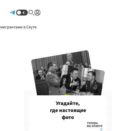
Авторизоваться
 мигрантами в Сеуте
Угадайте,
где настоящее
фото