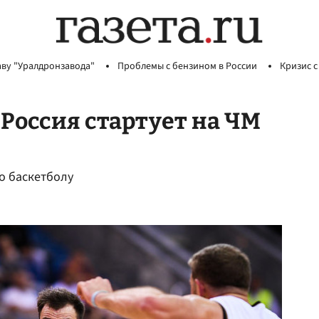
аву "Уралдронзавода"
Проблемы с бензином в России
Кризис с
 Россия стартует на ЧМ
о баскетболу