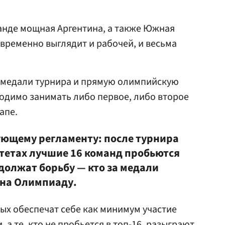
анде мощная Аргентина, а также Южная
овременно выглядит и рабочей, и весьма
 медали турнира и прямую олимпийскую
одимо занимать либо первое, либо второе
апе.
ующему регламенту: после турнира
ртетах лучшие 16 команд пробьются
одолжат борьбу — кто за медали
у на Олимпиаду.
ных обеспечат себе как минимум участие
а те, кто не пробьется в топ-16, разыграют