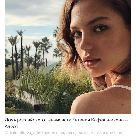
Дочь российского теннисиста Евгения Кафельникова —
Алеся
kafelnikova_a/Instagram (владелец компания Meta признана