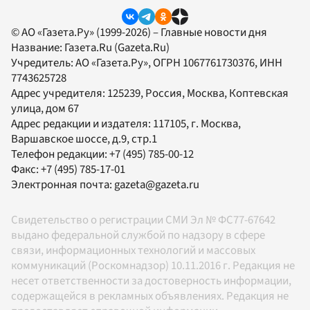
© АО «Газета.Ру» (1999-2026) – Главные новости дня
Название:
Газета.Ru
(Gazeta.Ru)
Учредитель:
АО «Газета.Ру»
, ОГРН 1067761730376, ИНН
7743625728
Адрес учредителя: 125239, Россия, Москва, Коптевская
улица, дом 67
Адрес редакции и издателя:
117105
, г.
Москва
,
Варшавское шоссе, д.9, стр.1
Телефон редакции:
+7 (495) 785-00-12
Факс:
+7 (495) 785-17-01
Электронная почта:
gazeta@gazeta.ru
Свидетельство о регистрации СМИ Эл № ФС77-67642
выдано федеральной службой по надзору в сфере
связи, информационных технологий и массовых
коммуникаций (Роскомнадзор) 10.11.2016 г. Редакция не
несет ответственности за достоверность информации,
содержащейся в рекламных объявлениях. Редакция не