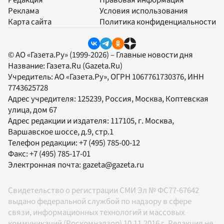
Реклама
Условия использования
Карта сайта
Политика конфиденциальности
© АО «Газета.Ру» (1999-2026) – Главные новости дня
Название:
Газета.Ru
(Gazeta.Ru)
Учредитель:
АО «Газета.Ру»
, ОГРН 1067761730376, ИНН
7743625728
Адрес учредителя: 125239, Россия, Москва, Коптевская
улица, дом 67
Адрес редакции и издателя:
117105
, г.
Москва
,
Варшавское шоссе, д.9, стр.1
Телефон редакции:
+7 (495) 785-00-12
Факс:
+7 (495) 785-17-01
Электронная почта:
gazeta@gazeta.ru
Свидетельство о регистрации СМИ Эл № ФС77-67642
выдано федеральной службой по надзору в сфере
связи, информационных технологий и массовых
коммуникаций (Роскомнадзор) 10.11.2016 г. Редакция не