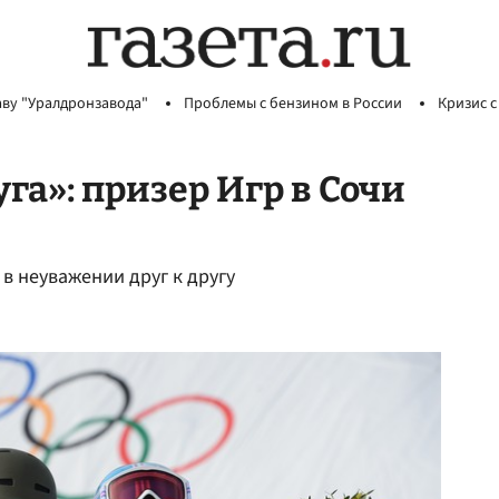
аву "Уралдронзавода"
Проблемы с бензином в России
Кризис с
га»: призер Игр в Сочи
в неуважении друг к другу