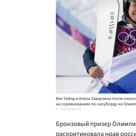
Вик Уайлд и Алена Заварзина после окон
на соревнованиях по сноуборду на Олимп
РИА Новости
Бронзовый призер Олимпий
раскритиковала нрав росси