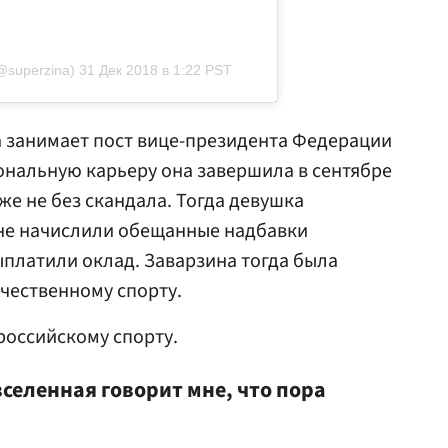
@superzina)
31 Дек 2018 в 1:22 PST
а занимает пост вице-президента Федерации
ональную карьеру она завершила в сентябре
же не без скандала. Тогда девушка
о не начислили обещанные надбавки
ыплатили оклад. Заварзина тогда была
ечественному спорту.
российскому спорту.
вселенная говорит мне, что пора