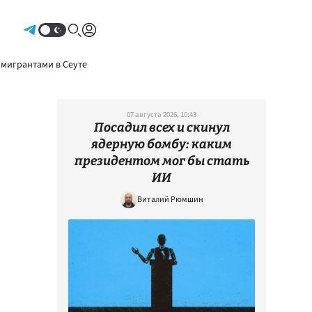
Авторизоваться
 мигрантами в Сеуте
07 августа 2026, 10:43
Посадил всех и скинул
ядерную бомбу: каким
президентом мог бы стать
ИИ
Виталий Рюмшин