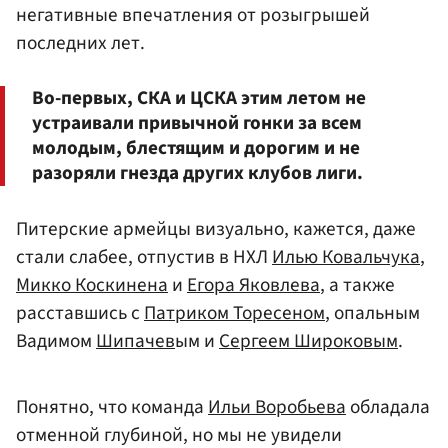
негативные впечатления от розыгрышей
последних лет.
Во-первых, СКА и ЦСКА этим летом не
устраивали привычной гонки за всем
молодым, блестящим и дорогим и не
разоряли гнезда других клубов лиги.
Питерские армейцы визуально, кажется, даже
стали слабее, отпустив в НХЛ
Илью Ковальчука
,
Микко Коскинена
и
Егора Яковлева
, а также
расставшись с
Патриком Торесеном
, опальным
Вадимом
Шипачев
ым и
Сергеем Широковым
.
Понятно, что команда
Ильи Воробьева
обладала
отменной глубиной, но мы не увидели