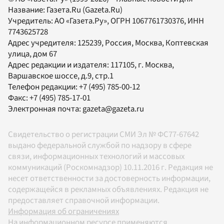
Название:
Газета.Ru
(Gazeta.Ru)
Учредитель:
АО «Газета.Ру»
, ОГРН 1067761730376, ИНН
7743625728
Адрес учредителя: 125239, Россия, Москва, Коптевская
улица, дом 67
Адрес редакции и издателя:
117105
, г.
Москва
,
Варшавское шоссе, д.9, стр.1
Телефон редакции:
+7 (495) 785-00-12
Факс:
+7 (495) 785-17-01
Электронная почта:
gazeta@gazeta.ru
Свидетельство о регистрации СМИ Эл № ФС77-67642
выдано федеральной службой по надзору в сфере
связи, информационных технологий и массовых
коммуникаций (Роскомнадзор) 10.11.2016 г. Редакция не
несет ответственности за достоверность информации,
содержащейся в рекламных объявлениях. Редакция не
предоставляет справочной информации.
Информация об ограничениях
На информационном ресурсе применяются