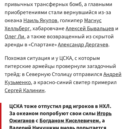
привычных трансферных бомб, а главными
приобретениями стали вернувшийся из-за
океана
Наиль Якупов
, голкипер
Магнус
Хелльберг
, хабаровчане
Алексей Бывальцев
и
Олег Ли
, а также возвращенный из скрытой
аренды в «Спартаке»
Александр Дергачев
.
Похожая ситуация и у ЦСКА, с которым
питерские армейцы провернули загадочный
трейд: в Северную Столицу отправился
Андрей
Кузьменко
, а красно-синий свитер примерил
Сергей Калинин
.
ЦСКА тоже отпустил ряд игроков в НХЛ.
За океаном попробуют свои силы
Игорь
Ожиганов
с
Богданом Киселевичем
, а
Валерий Ничушкин
вновь попытается