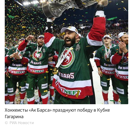
Хоккеисты «Ак Барса» празднуют победу в Кубке
Гагарина
РИА Новости