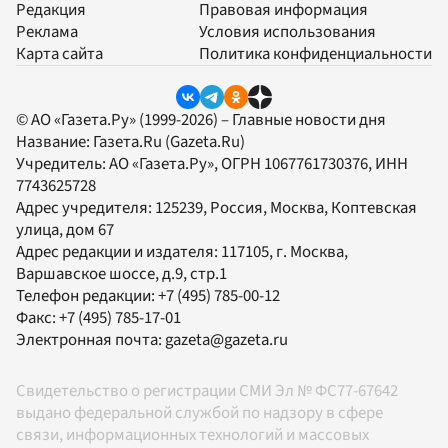
Редакция
Правовая информация
Реклама
Условия использования
Карта сайта
Политика конфиденциальности
© АО «Газета.Ру» (1999-2026) – Главные новости дня
Название:
Газета.Ru
(Gazeta.Ru)
Учредитель:
АО «Газета.Ру»
, ОГРН 1067761730376, ИНН
7743625728
Адрес учредителя: 125239, Россия, Москва, Коптевская
улица, дом 67
Адрес редакции и издателя:
117105
, г.
Москва
,
Варшавское шоссе, д.9, стр.1
Телефон редакции:
+7 (495) 785-00-12
Факс:
+7 (495) 785-17-01
Электронная почта:
gazeta@gazeta.ru
Свидетельство о регистрации СМИ Эл № ФС77-67642
выдано федеральной службой по надзору в сфере
связи, информационных технологий и массовых