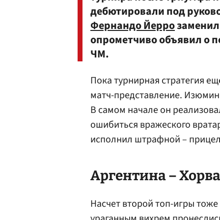
дебютировали под руково
Фернандо Йерро
заменил 
опрометчиво объявил о п
ЧМ.
Пока турнирная стратегия ещ
матч-представление. Изюмин
В самом начале он реализова
ошибиться вражеского вратар
исполнил штрафной – прицели
Аргентина – Хорва
Насчет второй топ-игры тоже
ураганным вихрем пронеслись