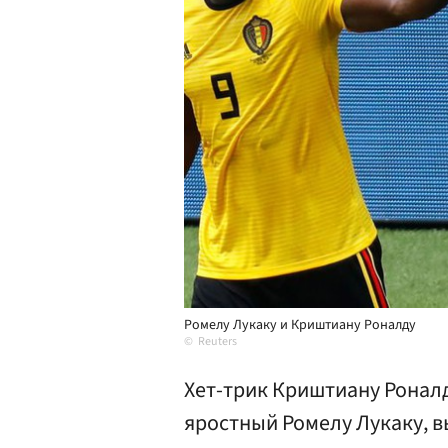
Ромелу Лукаку и Криштиану Роналду
Reuters
Хет-трик Криштиану Ронал
яростный Ромелу Лукаку, 