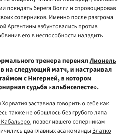
ии покидать берега Волги и спровоцировав
своих соперников. Именно после разгрома
ой Аргентины взбунтовались против
 обвинив его в неспособности наладить
ормального тренера перенял
Лионель
тав на следующий матч, и настраивал
таймом с Нигерией, в котором
нирная судьба «альбиселесте».
й Хорватия заставила говорить о себе как
есь также не обошлось без грубого ляпа
 Кабальеро
, позволившего соперникам
тличились два главных аса команды
Златко