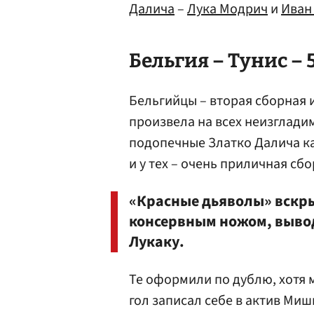
Далича
–
Лука Модрич
и
Иван
Бельгия – Тунис – 5
Бельгийцы – вторая сборная 
произвела на всех неизглади
подопечные Златко Далича ка
и у тех – очень приличная сбо
«Красные дьяволы» вскр
консервным ножом, выво
Лукаку.
Те оформили по дублю, хотя 
гол записал себе в актив Ми