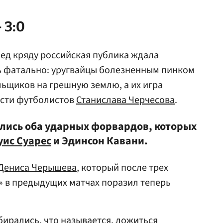
 3:0
ед кряду российская публика ждала
ь фатально: уругвайцы болезненным пинком
ьщиков на грешную землю, а их игра
ости футболистов
Станислава Черчесова
.
лись оба ударных форвардов, которых
уис Суарес
и Эдинсон Кавани.
Дениса Черышева
, который после трех
» в предыдущих матчах поразил теперь
бирались, что называется, ложиться