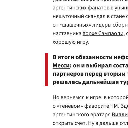
аргентинских фанатов в унын
нешуточный скандал в стане 
от «шашечных» лидеры сборн
наставника
Хорхе Сампаоли
,
хорошую игру.
В итоги обязанности неф
Месси
: он и выбирал сос
партнеров перед вторым 
решалась дальнейшая тур
Но вернемся к игре, в которо
о «теневом» фаворите ЧМ. Зд
аргентинского вратаря
Вилли
открыть счет. Ну а дальше о