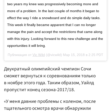
two years my knee was progressively becoming more and
more of a problem. In the last couple of months it began to
effect the way I ride a snowboard and do simple daily tasks.
This week it finally became apparent that I can no longer
manage the pain and accept the restrictions that came along
with this injury. Looking forward to this new challenge and the
opportunities it will bring.
Публикация от
Vic Wild
(@vicwild)
Мар 15, 2018 в 2:25 PDT
Двукратный олимпийский чемпион Сочи
сможет вернуться к соревнованиям только
в ноябре этого года. Таким образом, Уайлд
пропустит конец сезона-2017/18.
«У меня давние проблемы с коленом, после
тщательного осмотра врачи обнаружили