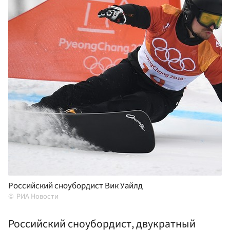
Российский сноубордист Вик Уайлд
РИА Новости
Российский сноубордист, двукратный