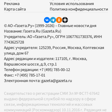
Реклама
Условия использования
Карта сайта
Политика конфиденциальности
© АО «Газета.Ру» (1999-2026) – Главные новости дня
Название:
Газета.Ru
(Gazeta.Ru)
Учредитель:
АО «Газета.Ру»
, ОГРН 1067761730376, ИНН
7743625728
Адрес учредителя: 125239, Россия, Москва, Коптевская
улица, дом 67
Адрес редакции и издателя:
117105
, г.
Москва
,
Варшавское шоссе, д.9, стр.1
Телефон редакции:
+7 (495) 785-00-12
Факс:
+7 (495) 785-17-01
Электронная почта:
gazeta@gazeta.ru
Свидетельство о регистрации СМИ Эл № ФС77-67642
выдано федеральной службой по надзору в сфере
связи, информационных технологий и массовых
коммуникаций (Роскомнадзор) 10.11.2016 г. Редакция не