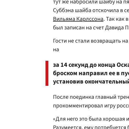
тут же набросили шайбу на пя
Суббэна шайба отскочила в с
Вильяма Карлссона
. Так как
был записан на счет Давида 
Гости не стали возвращать н
на
за 14 секунд до конца Ос
броском направил ее в пу
установив окончательный 
После поединка главный тре
прокомментировал игру росс
«Для него это была хорошая и
Разумеется, ему потребуется