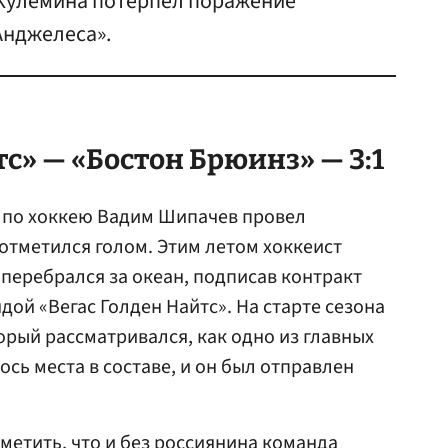
Кулемина потерпел поражение
Анджелеса».
тс» — «Бостон Брюинз» — 3:1
 по хоккею Вадим Шипачев провел
 отметился голом. Этим летом хоккеист
 перебрался за океан, подписав контракт
дой «Вегас Голден Найтс». На старте сезона
орый рассматривался, как одно из главных
сь места в составе, и он был отправлен
метить, что и без россиянина команда