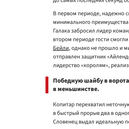
до самых последних секунд о
В первом периоде, надежно с
минимального преимущества —
Галака забросил лидер кома
втором периоде гости смогли
Бейли
, однако не прошло и 
отправлен защитник «Айлен
лидерство «королям», реали
Победную шайбу в ворота
в меньшинстве.
Копитар перехватил неточную
в быстрый прорыв два в одног
Словенец выдал идеальную пе