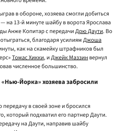
сновного времени.
ыграв в обороне, хозяева смогли добиться
 на 13-й минуте шайбу в ворота Ярослава
нды Анже Копитар с передачи
Дрю Даути
. Во
 отыграться, благодаря усилиям
Джоша
минуты, как на скамейку штрафников был
дерс»
Томас Хикки
, и
Джейк Маззин
вернул
зовав численное большинство.
 «Нью-Йорка» хозяева забросили
 передачу в своей зоне и бросился
о, который подхватил его партнер Даути.
редачу на Даути, направив шайбу