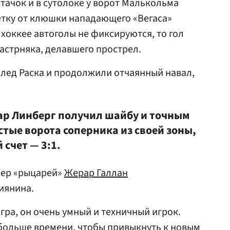
тачок и в сутолоке у ворот Малькольма
етку от клюшки нападающего «Вегаса»
 в хоккее автоголы не фиксируются, то гол
Пастрняка, делавшего прострел.
а лед Раска и продолжили отчаянный навал,
кар Линберг получил шайбу и точным
стые ворота соперника из своей зоны,
счет — 3:1.
нер «рыцарей»
Жерар Галлан
иянина.
гра, он очень умный и техничный игрок.
 больше времени, чтобы привыкнуть к новым