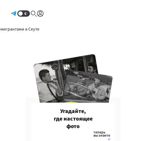
Авторизоваться
 мигрантами в Сеуте
Угадайте,
где настоящее
фото