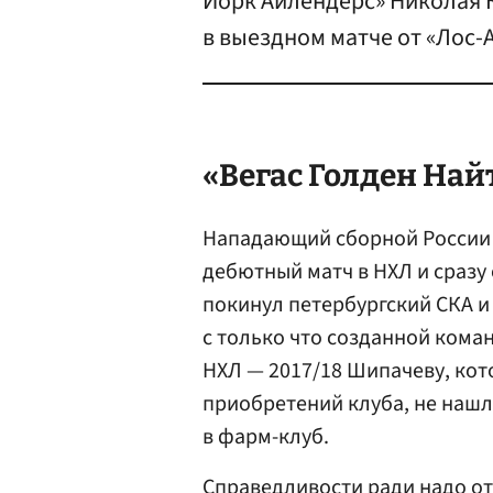
Йорк Айлендерс» Николая 
в выездном матче от «Лос-
«Вегас Голден Най
Нападающий сборной России
дебютный матч в НХЛ и сразу
покинул петербургский СКА и
с только что созданной коман
НХЛ — 2017/18 Шипачеву, кот
приобретений клуба, не нашло
в фарм-клуб.
Справедливости ради надо от