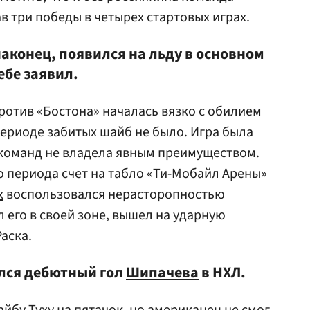
в три победы в четырех стартовых играх.
аконец, появился на льду в основном
себе заявил.
ротив «Бостона» началась вязко с обилием
периоде забитых шайб не было. Игра была
з команд не владела явным преимуществом.
о периода счет на табло «Ти-Мобайл Арены»
х
воспользовался нерасторопностью
 его в своей зоне, вышел на ударную
аска.
ялся дебютный гол
Шипачева
в НХЛ.