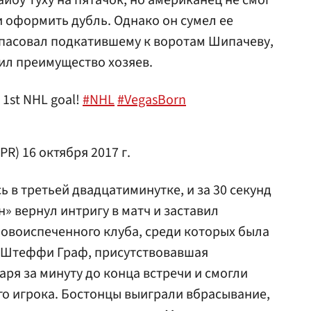
йбу Туху на пятачок, но американец не смог
и оформить дубль. Однако он сумел ее
тпасовал подкатившему к воротам Шипачеву,
ил преимущество хозяев.
 1st NHL goal!
#NHL
#VegasBorn
_PR)
16 октября 2017 г.
 в третьей двадцатиминутке, и за 30 секунд
» вернул интригу в матч и заставил
овоиспеченного клуба, среди которых была
 Штеффи Граф, присутствовавшая
таря за минуту до конца встречи и смогли
о игрока. Бостонцы выиграли вбрасывание,