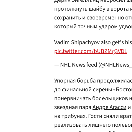
Дерик Энгелланд набросил ша
протолкнуть шайбу в ворота 
сохранить и своевременно о
который точным ударом удво
Vadim Shipachyov also get's his
pic.twitter.com/bUBZMg3VDL
— NHL News feed (@NHLNews
Упорная борьба продолжилась
до финальной сирены «Бостон
понервничать болельщиков н
звездная пара
Андре Агасси
и
на трибунах. Гости сняли вра
реализовать лишнего полевог