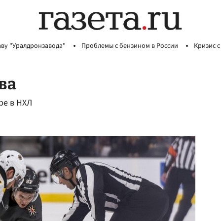
аву "Уралдронзавода"
Проблемы с бензином в России
Кризис с
ва
е в НХЛ‍