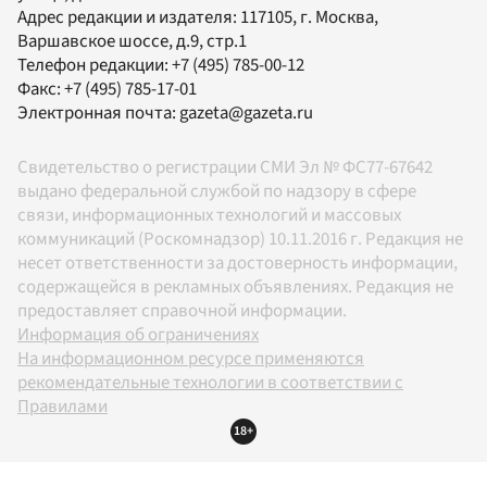
Адрес редакции и издателя:
117105
, г.
Москва
,
Варшавское шоссе, д.9, стр.1
Телефон редакции:
+7 (495) 785-00-12
Факс:
+7 (495) 785-17-01
Электронная почта:
gazeta@gazeta.ru
Свидетельство о регистрации СМИ Эл № ФС77-67642
выдано федеральной службой по надзору в сфере
связи, информационных технологий и массовых
коммуникаций (Роскомнадзор) 10.11.2016 г. Редакция не
несет ответственности за достоверность информации,
содержащейся в рекламных объявлениях. Редакция не
предоставляет справочной информации.
Информация об ограничениях
На информационном ресурсе применяются
рекомендательные технологии в соответствии с
Правилами
18+