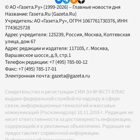
© АО «Газета.Ру» (1999-2026) – Главные новости дня
Название:
Газета.Ru
(Gazeta.Ru)
Учредитель:
АО «Газета.Ру»
, ОГРН 1067761730376, ИНН
7743625728
Адрес учредителя: 125239, Россия, Москва, Коптевская
улица, дом 67
Адрес редакции и издателя:
117105
, г.
Москва
,
Варшавское шоссе, д.9, стр.1
Телефон редакции:
+7 (495) 785-00-12
Факс:
+7 (495) 785-17-01
Электронная почта:
gazeta@gazeta.ru
Свидетельство о регистрации СМИ Эл № ФС77-67642
выдано федеральной службой по надзору в сфере
связи, информационных технологий и массовых
коммуникаций (Роскомнадзор) 10.11.2016 г. Редакция не
несет ответственности за достоверность информации,
содержащейся в рекламных объявлениях. Редакция не
предоставляет справочной информации.
Информация об ограничениях