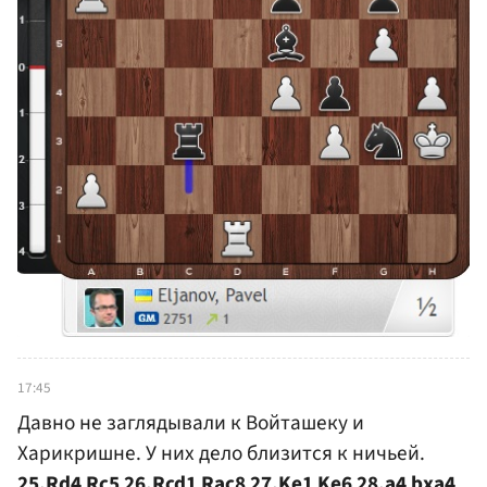
17:45
Давно не заглядывали к Войташеку и
Харикришне. У них дело близится к ничьей.
25.Rd4 Rc5 26.Rcd1 Rac8 27.Ke1 Ke6 28.a4 bxa4