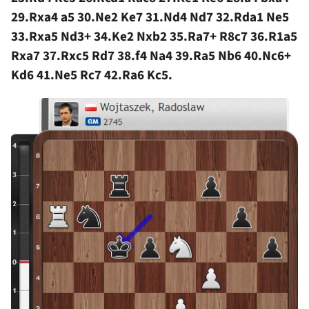
29.Rxa4 a5 30.Ne2 Ke7 31.Nd4 Nd7 32.Rda1 Ne5
33.Rxa5 Nd3+ 34.Ke2 Nxb2 35.Ra7+ R8c7 36.R1a5
Rxa7 37.Rxc5 Rd7 38.f4 Na4 39.Ra5 Nb6 40.Nc6+
Kd6 41.Ne5 Rc7 42.Ra6 Kc5.