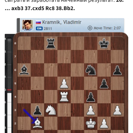
сыграть и заработать ничейный результат.
26.
... axb3 37.cxd5 Rc8 38.Bb2.