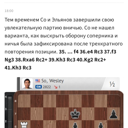
18:00
Тем временем Со и Эльянов завершили свою
увлекательную партию вничью. Со не нашел
варианта, как выскрыть оборону соперника и
ничья была зафиксирована после трехкратного
повторения позиции.
35. ... f4 36.e4 Rc3 37.f3
Ng3 38.Rxa6 Rc2+ 39.Kh3 Rc3 40.Kg2 Rc2+
41.Kh3 Rc3