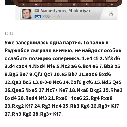
16:35
Уже завершилась одна партия. Топалов и
Раджабов сыграли вничью, не найдя способов
ослабить позицию соперника. 1.e4 c5 2.Nf3 d6
3.d4 cxd4 4.Nxd4 Nf6 5.Nc3 a6 6.Bc4 e6 7.Bb3 b5
8.Bg5 Be7 9.Qf3 Qc7 10.e5 Bb7 11.exd6 Bxd6
12.Qe3 Bc5 13.0-0-0 Nc6 14.Bxf6 gxf6 15.Nd5 Qe5
16.Qxe5 Nxe5 17.Nc7+ Ke7 18.Nxa8 Bxg2 19.Rhe1
Bxd4 20.Rxd4 Nf3 21.Rxe6+ fxe6 22.Rg4 Rxa8
23.Rxg2 Kf7 24.Rg3 Nd4 25.Rh3 Kg6 26.Rg3+ Kf7
27.Rh3 Kg6 28.Rg3+ Kf7.