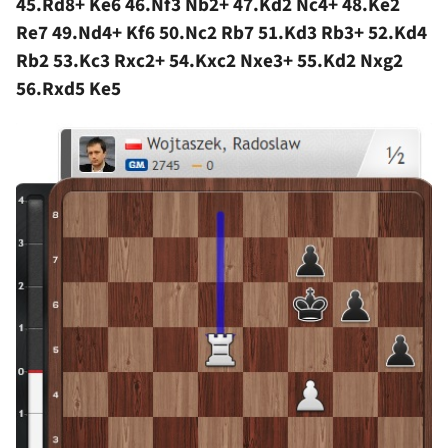
45.Rd8+ Ke6 46.Nf3 Nb2+ 47.Kd2 Nc4+ 48.Ke2
Re7 49.Nd4+ Kf6 50.Nc2 Rb7 51.Kd3 Rb3+ 52.Kd4
Rb2 53.Kc3 Rxc2+ 54.Kxc2 Nxe3+ 55.Kd2 Nxg2
56.Rxd5 Ke5