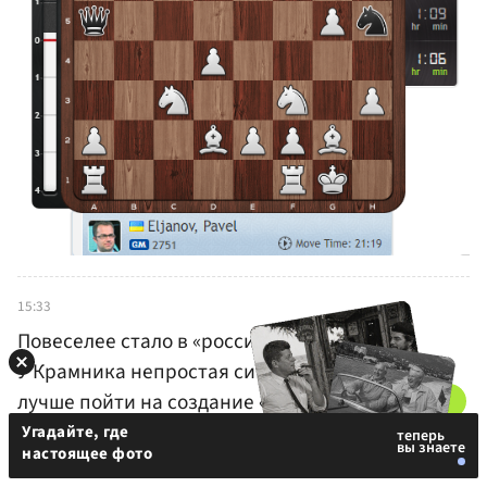
15:33
Повеселее стало в «российском дерби».
У Крамника непростая ситуация. Возможно,
лучше пойти на создание «изолятора», чтобы
сохранить двух слонов.
17.Bxe1 Nxd5 18.Nb5
Угадайте, где
настоящее фото
Bb6.