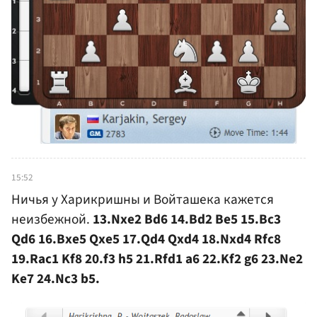
15:52
Ничья у Харикришны и Войташека кажется
неизбежной.
13.Nxe2 Bd6 14.Bd2 Be5 15.Bc3
Qd6 16.Bxe5 Qxe5 17.Qd4 Qxd4 18.Nxd4 Rfc8
19.Rac1 Kf8 20.f3 h5 21.Rfd1 a6 22.Kf2 g6 23.Ne2
Ke7 24.Nc3 b5.