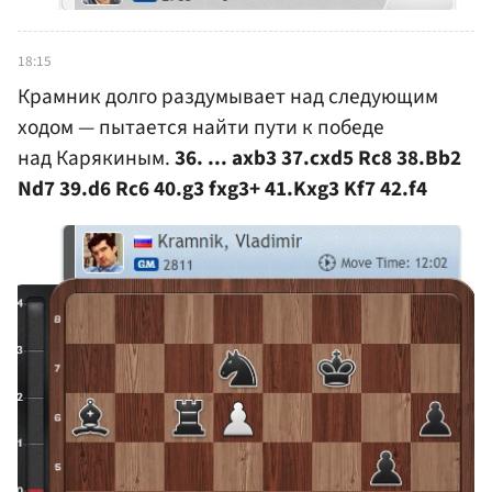
18:15
Крамник долго раздумывает над следующим
ходом — пытается найти пути к победе
над Карякиным.
36. ... axb3 37.cxd5 Rc8 38.Bb2
Nd7 39.d6 Rc6 40.g3 fxg3+ 41.Kxg3 Kf7 42.f4