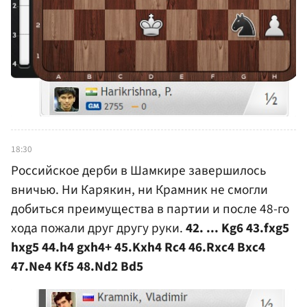
18:30
Российское дерби в Шамкире завершилось
вничью. Ни Карякин, ни Крамник не смогли
добиться преимущества в партии и после 48-го
хода пожали друг другу руки.
42. ... Kg6 43.fxg5
hxg5 44.h4 gxh4+ 45.Kxh4 Rc4 46.Rxc4 Bxc4
47.Ne4 Kf5 48.Nd2 Bd5