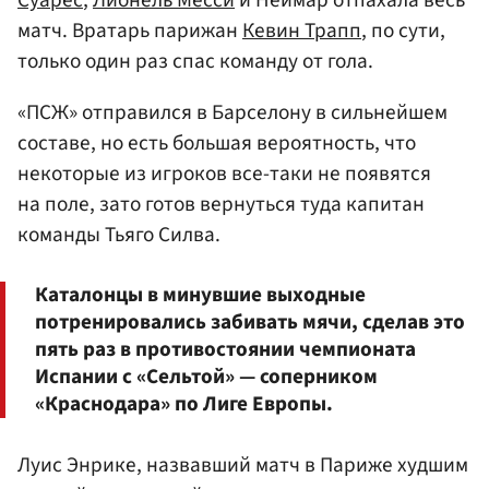
Суарес
,
Лионель Месси
и Неймар отпахала весь
матч. Вратарь парижан
Кевин Трапп
, по сути,
только один раз спас команду от гола.
«ПСЖ» отправился в Барселону в сильнейшем
составе, но есть большая вероятность, что
некоторые из игроков все-таки не появятся
на поле, зато готов вернуться туда капитан
команды Тьяго Силва.
Каталонцы в минувшие выходные
потренировались забивать мячи, сделав это
пять раз в противостоянии чемпионата
Испании с «Сельтой» — соперником
«Краснодара» по Лиге Европы.
Луис Энрике, назвавший матч в Париже худшим