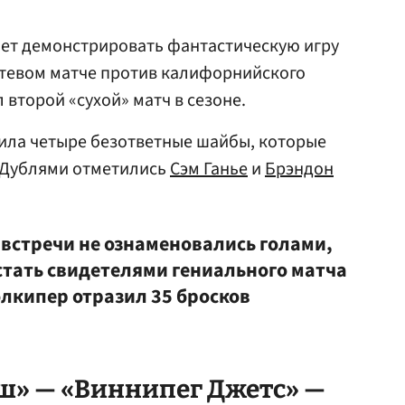
т демонстрировать фантастическую игру
гостевом матче против калифорнийского
второй «сухой» матч в сезоне.
ила четыре безответные шайбы, которые
 Дублями отметились
Сэм Ганье
и
Брэндон
 встречи не ознаменовались голами,
стать свидетелями гениального матча
олкипер отразил 35 бросков
ш» — «Виннипег Джетс» —