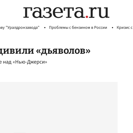
аву "Уралдронзавода"
Проблемы с бензином в России
Кризис с
дивили «дьяволов»
е над «Нью-Джерси»