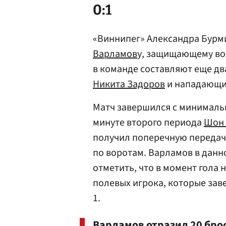
0:1
«Виннипег» Александра Бурми
Варламов
у, защищающему во
в команде составляют еще дв
Никита Задоров
и нападающ
Матч завершился с минимальн
минуте второго периода
Шон 
получил поперечную передачу
по воротам. Варламов в данн
отметить, что в момент гола 
полевых игрока, которые зав
1.
Варламов отразил 20 брос