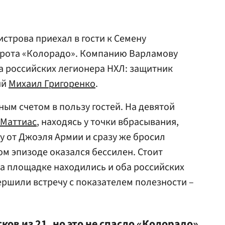
строва приехал в гости к Семену
рота «Колорадо». Компанию Варламову
а российских легионера НХЛ: защитник
ий
Михаил Григоренко
.
ым счетом в пользу гостей. На девятой
Маттиас
, находясь у точки вбрасывания,
 от Джоэля Армии и сразу же бросил
ом эпизоде оказался бессилен. Стоит
на площадке находились и оба российских
ершили встречу с показателем полезности –
ков из 21, но это не спасло «Колорадо»