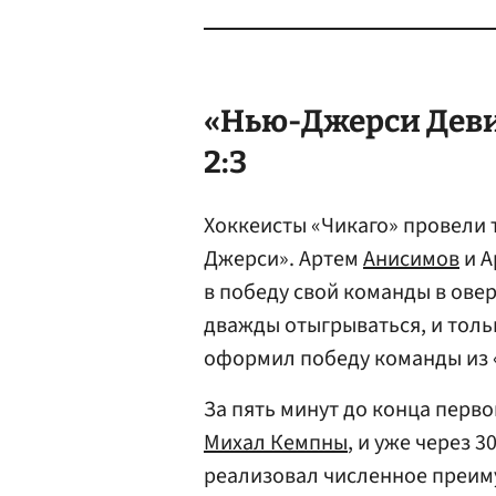
«Нью-Джерси Деви
2:3
Хоккеисты «Чикаго» провели
Джерси». Артем
Анисимов
и А
в победу свой команды в ове
дважды отыгрываться, и тол
оформил победу команды из «
За пять минут до конца перво
Михал Кемпны
, и уже через 
реализовал численное преим