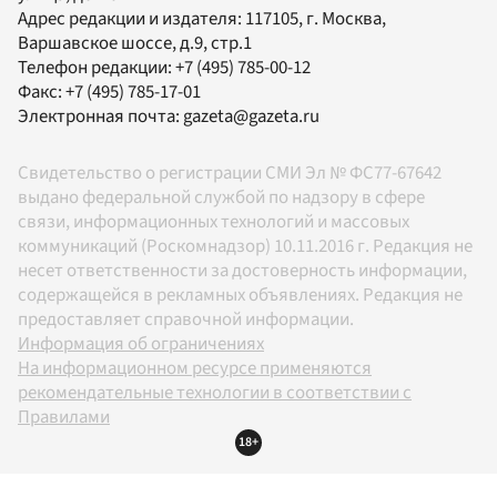
Адрес редакции и издателя:
117105
, г.
Москва
,
Варшавское шоссе, д.9, стр.1
Телефон редакции:
+7 (495) 785-00-12
Факс:
+7 (495) 785-17-01
Электронная почта:
gazeta@gazeta.ru
Свидетельство о регистрации СМИ Эл № ФС77-67642
выдано федеральной службой по надзору в сфере
связи, информационных технологий и массовых
коммуникаций (Роскомнадзор) 10.11.2016 г. Редакция не
несет ответственности за достоверность информации,
содержащейся в рекламных объявлениях. Редакция не
предоставляет справочной информации.
Информация об ограничениях
На информационном ресурсе применяются
рекомендательные технологии в соответствии с
Правилами
18+