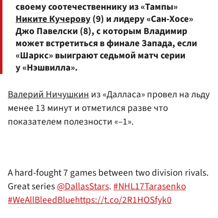
своему соотечественнику из «Тампы»
Никите Кучерову
(9) и лидеру «Сан-Хосе»
Джо Павелски (8), с которым Владимир
может встретиться в финале Запада, если
«Шаркс» выиграют седьмой матч серии
у «Нэшвилла».
Валерий Ничушкин
из «Далласа» провел на льду
менее 13 минут и отметился разве что
показателем полезности «–1».
A hard-fought 7 games between two division rivals.
Great series
@DallasStars
.
#NHL17Tarasenko
#WeAllBleedBlue
https://t.co/2R1HOSfyk0