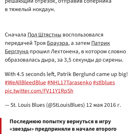
решающий отрезок, отправив соперника
в тяжелый нокдаун.
Сначала
Пол Штястны
воспользовался
передачей Троя
Брауэра
, а затем
Патрик
Берглунд
прошил Лехтонена, в котором словно
образовалась дыра, за 3,5 секунды до сирены.
With 4.5 seconds left, Patrik Berglund came up big!
#WeAllBleedBlue
#NHL17Tarasenko
#stlblues
pic.twitter.com/FV11Y1RpSh
— St. Louis Blues (@StLouisBlues)
12 мая 2016 г.
Последнюю попытку вернуться в игру
«звезды» предприняли в начале второго