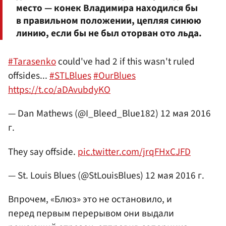
место — конек Владимира находился бы
в правильном положении, цепляя синюю
линию, если бы не был оторван ото льда.
#Tarasenko
could've had 2 if this wasn't ruled
offsides...
#STLBlues
#OurBlues
https://t.co/aDAvubdyKO
— Dan Mathews (@I_Bleed_Blue182)
12 мая 2016
г.
They say offside.
pic.twitter.com/jrqFHxCJFD
— St. Louis Blues (@StLouisBlues)
12 мая 2016 г.
Впрочем, «Блюз» это не остановило, и
перед первым перерывом они выдали