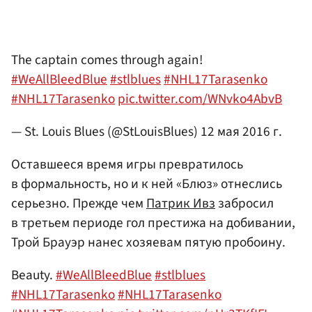
The captain comes through again!
#WeAllBleedBlue
#stlblues
#NHL17Tarasenko
#NHL17Tarasenko
pic.twitter.com/WNvko4AbvB
— St. Louis Blues (@StLouisBlues)
12 мая 2016 г.
Оставшееся время игры превратилось
в формальность, но и к ней «Блюз» отнеслись
серьезно. Прежде чем
Патрик Ивз
забросил
в третьем периоде гол престижа на добивании,
Трой Брауэр нанес хозяевам пятую пробоину.
Beauty.
#WeAllBleedBlue
#stlblues
#NHL17Tarasenko
#NHL17Tarasenko