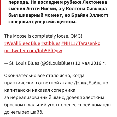
периода. На последнем рубеже Лехтонена
сменил Антти Ниеми, а у Колтона Сивьюра
был шикарный момент, но
Брайан Эллиотт
совершил суперсейв щитком.
The Moose is completely loose. OMG!
#WeAllBleedBlue
#stlblues
#NHL17Tarasenko
pic.twitter.com/lnb5PfCyiw
— St. Louis Blues (@StLouisBlues)
12 мая 2016 г.
Окончательно все стало ясно, когда
практически в ответной атаке
Дэвид Бэйкс
по-
капитански наказал соперника
за нереализованный шанс, доведя хлестким
броском в дальний угол перевес своей команды
до четырех шайб.