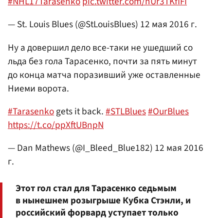
#NHL17Tarasenko
pic.twitter.com/nUr3TKfIFI
— St. Louis Blues (@StLouisBlues)
12 мая 2016 г.
Ну а довершил дело все-таки не ушедший со
льда без гола Тарасенко, почти за пять минут
до конца матча поразивший уже оставленные
Ниеми ворота.
#Tarasenko
gets it back.
#STLBlues
#OurBlues
https://t.co/ppXftUBnpN
— Dan Mathews (@I_Bleed_Blue182)
12 мая 2016
г.
Этот гол стал для Тарасенко седьмым
в нынешнем розыгрыше Кубка Стэнли, и
российский форвард уступает только