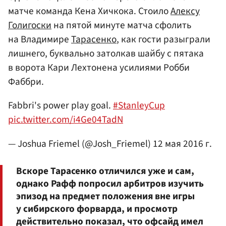
матче команда Кена Хичкока. Стоило
Алексу
Голигоски
на пятой минуте матча сфолить
на Владимире
Тарасенко
, как гости разыграли
лишнего, буквально затолкав шайбу с пятака
в ворота Кари Лехтонена усилиями Робби
Фаббри.
Fabbri's power play goal.
#StanleyCup
pic.twitter.com/i4Ge04TadN
— Joshua Friemel (@Josh_Friemel)
12 мая 2016 г.
Вскоре Тарасенко отличился уже и сам,
однако Рафф попросил арбитров изучить
эпизод на предмет положения вне игры
у сибирского форварда, и просмотр
действительно показал, что офсайд имел