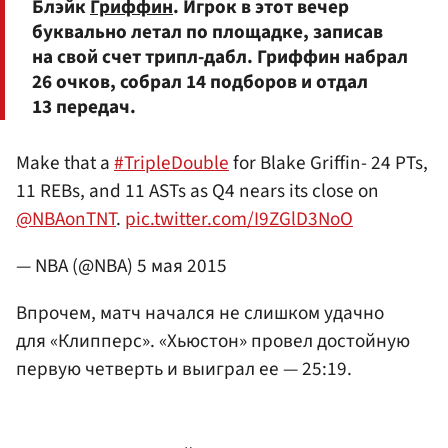
Блэйк
Гриффин
. Игрок в этот вечер
буквально летал по площадке, записав
на свой счет трипл-дабл. Гриффин набрал
26 очков, собрал 14 подборов и отдал
13 передач.
Make that a
#TripleDouble
for Blake Griffin- 24 PTs,
11 REBs, and 11 ASTs as Q4 nears its close on
@NBAonTNT
.
pic.twitter.com/I9ZGlD3NoO
— NBA (@NBA)
5 мая 2015
Впрочем, матч начался не слишком удачно
для «Клипперс». «Хьюстон» провел достойную
первую четверть и выиграл ее — 25:19.