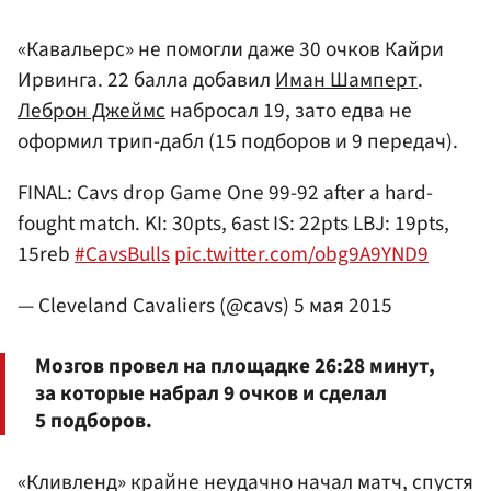
«Кавальерс» не помогли даже 30 очков Кайри
Ирвинга. 22 балла добавил
Иман Шамперт
.
Леброн Джеймс
набросал 19, зато едва не
оформил трип-дабл (15 подборов и 9 передач).
FINAL: Cavs drop Game One 99-92 after a hard-
fought match. KI: 30pts, 6ast IS: 22pts LBJ: 19pts,
15reb
#CavsBulls
pic.twitter.com/obg9A9YND9
— Cleveland Cavaliers (@cavs)
5 мая 2015
Мозгов провел на площадке 26:28 минут,
за которые набрал 9 очков и сделал
5 подборов.
«Кливленд» крайне неудачно начал матч, спустя