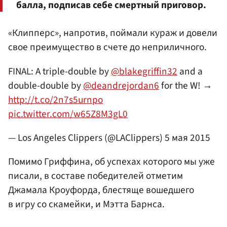
балла, подписав себе смертный приговор.
«Клипперс», напротив, поймали кураж и довели
свое преимущество в счете до неприличного.
FINAL: A triple-double by
@blakegriffin32
​ and a
double-double by
@deandrejordan6
for the W! →
http://t.co/2n7s5urnpo
pic.twitter.com/w65Z8M3gL0
— Los Angeles Clippers (@LAClippers)
5 мая 2015
Помимо Гриффина, об успехах которого мы уже
писали, в составе победителей отметим
Джамала Кроуфорда
, блестяще вошедшего
в игру со скамейки, и
Мэтта Барнса
.