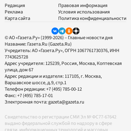
Редакция
Правовая информация
Реклама
Условия использования
Карта сайта
Политика конфиденциальности
© АО «Газета.Ру» (1999-2026) – Главные новости дня
Название:
Газета.Ru
(Gazeta.Ru)
Учредитель:
АО «Газета.Ру»
, ОГРН 1067761730376, ИНН
7743625728
Адрес учредителя: 125239, Россия, Москва, Коптевская
улица, дом 67
Адрес редакции и издателя:
117105
, г.
Москва
,
Варшавское шоссе, д.9, стр.1
Телефон редакции:
+7 (495) 785-00-12
Факс:
+7 (495) 785-17-01
Электронная почта:
gazeta@gazeta.ru
Свидетельство о регистрации СМИ Эл № ФС77-67642
выдано федеральной службой по надзору в сфере
связи, информационных технологий и массовых