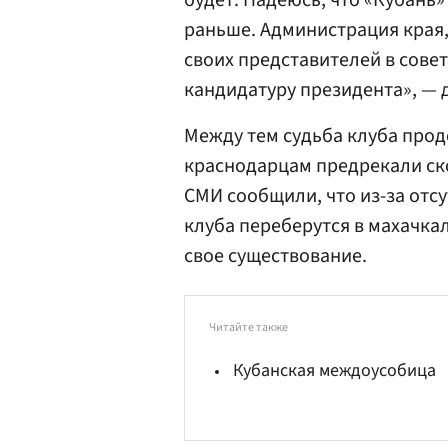
будет. Надеюсь, что «Кубань»
раньше. Администрация края,
своих представителей в совет
кандидатуру президента», — 
Между тем судьба клуба про
краснодарцам предрекали ско
СМИ сообщили, что из-за отс
клуба переберутся в махачка
свое существование.
Читайте также
Кубанская междоусобица