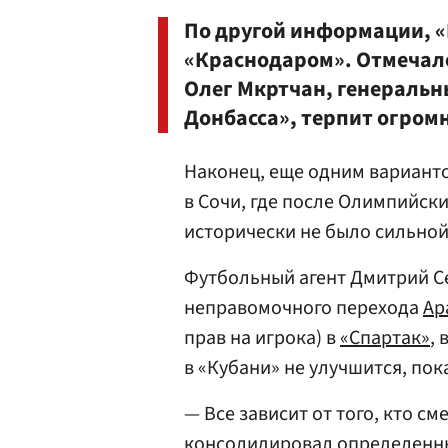
По другой информации, «
«Краснодаром». Отмечало
Олег Мкртчан
, генераль
Донбасса», терпит огромн
Наконец, еще одним варианто
в Сочи, где после Олимпийски
исторически не было сильно
Футбольный агент Дмитрий Се
неправомочного перехода
Ар
прав на игрока) в
«Спартак»
, 
в «Кубани» не улучшится, пок
— Все зависит от того, кто см
консолидировал определенны