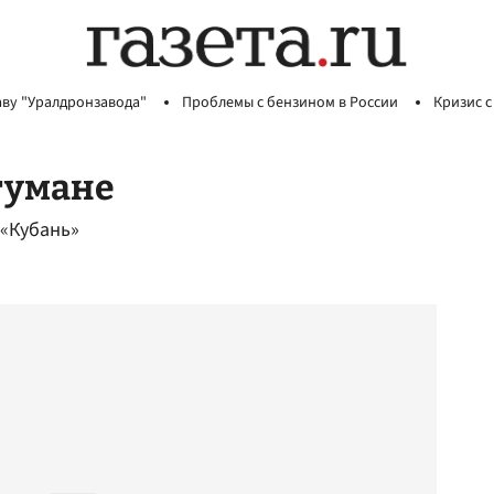
аву "Уралдронзавода"
Проблемы с бензином в России
Кризис с
тумане
 «Кубань»