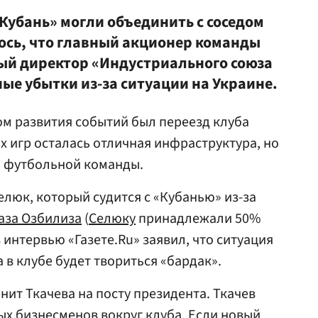
Кубань» могли объединить с соседом
сь, что главный акционер команды
ный директор «Индустриального союза
ые убытки из-за ситуации на Украине.
м развития событий был переезд клуба
х игр осталась отличная инфраструктура, но
й футбольной команды.
люк, который судится с «Кубанью» из-за
аза Озбилиза
(
Селюку
принадлежали 50%
в интервью «Газете.Ru» заявил, что ситуация
а в клубе будет твориться «бардак».
енит Ткачева на посту президента. Ткачев
х бизнесменов вокруг клуба. Если новый