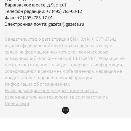
Варшавское шоссе, д.9, стр.1
Телефон редакции:
+7 (495) 785-00-12
Факс:
+7 (495) 785-17-01
Электронная почта:
gazeta@gazeta.ru
Свидетельство о регистрации СМИ Эл № ФС77-67642
выдано федеральной службой по надзору в сфере
связи, информационных технологий и массовых
коммуникаций (Роскомнадзор) 10.11.2016 г. Редакция не
несет ответственности за достоверность информации,
содержащейся в рекламных объявлениях. Редакция не
предоставляет справочной информации.
Информация об ограничениях
На информационном ресурсе применяются
рекомендательные технологии в соответствии с
Правилами
18+