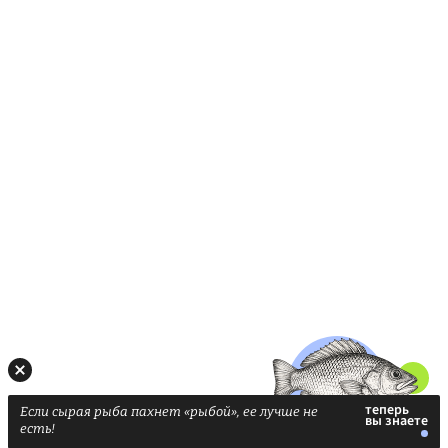
Если сырая рыба пахнет «рыбой», ее лучше не
есть!