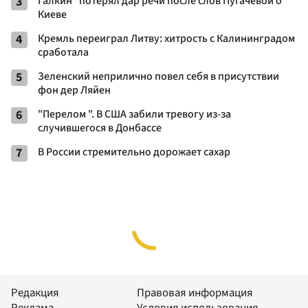
3
Галкин* потерял дар речи после слов Пугачевой о
Киеве
4
Кремль переиграл Литву: хитрость с Калининградом
сработала
5
Зеленский неприлично повел cебя в присутствии
фон дер Ляйен
6
"Перелом ". В США забили тревогу из-за
случившегося в Донбассе
7
В России стремительно дорожает сахар
Редакция
Правовая информация
Реклама
Условия использования