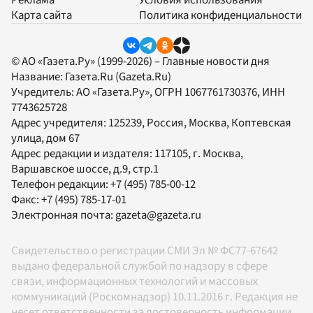
Карта сайта
Политика конфиденциальности
© АО «Газета.Ру» (1999-2026) – Главные новости дня
Название:
Газета.Ru
(Gazeta.Ru)
Учредитель:
АО «Газета.Ру»
, ОГРН 1067761730376, ИНН
7743625728
Адрес учредителя: 125239, Россия, Москва, Коптевская
улица, дом 67
Адрес редакции и издателя:
117105
, г.
Москва
,
Варшавское шоссе, д.9, стр.1
Телефон редакции:
+7 (495) 785-00-12
Факс:
+7 (495) 785-17-01
Электронная почта:
gazeta@gazeta.ru
Свидетельство о регистрации СМИ Эл № ФС77-67642
выдано федеральной службой по надзору в сфере
связи, информационных технологий и массовых
коммуникаций (Роскомнадзор) 10.11.2016 г. Редакция не
несет ответственности за достоверность информации,