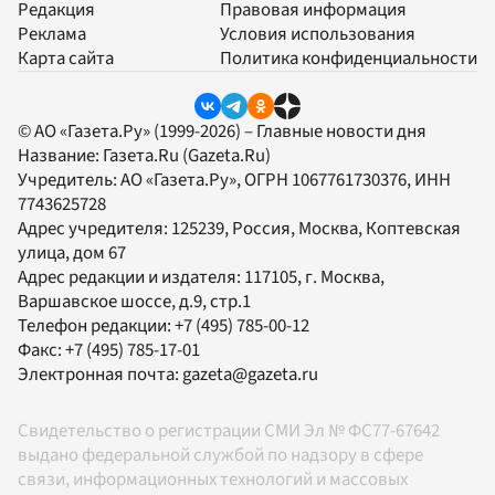
Редакция
Правовая информация
Реклама
Условия использования
Карта сайта
Политика конфиденциальности
© АО «Газета.Ру» (1999-2026) – Главные новости дня
Название:
Газета.Ru
(Gazeta.Ru)
Учредитель:
АО «Газета.Ру»
, ОГРН 1067761730376, ИНН
7743625728
Адрес учредителя: 125239, Россия, Москва, Коптевская
улица, дом 67
Адрес редакции и издателя:
117105
, г.
Москва
,
Варшавское шоссе, д.9, стр.1
Телефон редакции:
+7 (495) 785-00-12
Факс:
+7 (495) 785-17-01
Электронная почта:
gazeta@gazeta.ru
Свидетельство о регистрации СМИ Эл № ФС77-67642
выдано федеральной службой по надзору в сфере
связи, информационных технологий и массовых