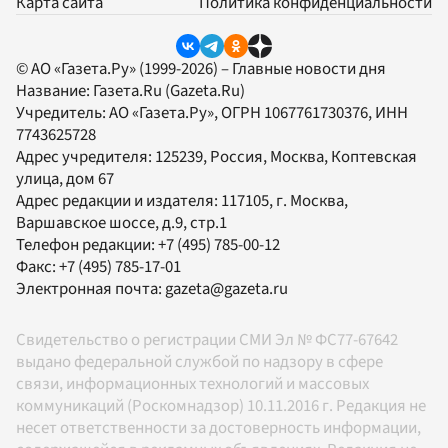
Карта сайта
Политика конфиденциальности
© АО «Газета.Ру» (1999-2026) – Главные новости дня
Название:
Газета.Ru
(Gazeta.Ru)
Учредитель:
АО «Газета.Ру»
, ОГРН 1067761730376, ИНН
7743625728
Адрес учредителя: 125239, Россия, Москва, Коптевская
улица, дом 67
Адрес редакции и издателя:
117105
, г.
Москва
,
Варшавское шоссе, д.9, стр.1
Телефон редакции:
+7 (495) 785-00-12
Факс:
+7 (495) 785-17-01
Электронная почта:
gazeta@gazeta.ru
Свидетельство о регистрации СМИ Эл № ФС77-67642
выдано федеральной службой по надзору в сфере
связи, информационных технологий и массовых
коммуникаций (Роскомнадзор) 10.11.2016 г. Редакция не
несет ответственности за достоверность информации,