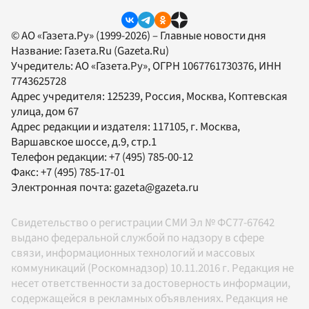
© АО «Газета.Ру» (1999-2026) – Главные новости дня
Название:
Газета.Ru
(Gazeta.Ru)
Учредитель:
АО «Газета.Ру»
, ОГРН 1067761730376, ИНН
7743625728
Адрес учредителя: 125239, Россия, Москва, Коптевская
улица, дом 67
Адрес редакции и издателя:
117105
, г.
Москва
,
Варшавское шоссе, д.9, стр.1
Телефон редакции:
+7 (495) 785-00-12
Факс:
+7 (495) 785-17-01
Электронная почта:
gazeta@gazeta.ru
Свидетельство о регистрации СМИ Эл № ФС77-67642
выдано федеральной службой по надзору в сфере
связи, информационных технологий и массовых
коммуникаций (Роскомнадзор) 10.11.2016 г. Редакция не
несет ответственности за достоверность информации,
содержащейся в рекламных объявлениях. Редакция не